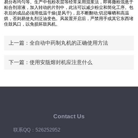
易分布均匀等。生产中包粉衣层等经常采用混浆法，即将撒粉混悬于
粘合剂溶液，加入转动的片剂中，此法可以减少粉尘和简化工序。包
衣后的成品必须用低温干燥(是风干)，且不断翻动;切忌曝晒和高温
烘，否则易使丸剂泛油变色。风装置开启后，严禁用手或其它东西堵
住鼓风口，以免损坏鼓风机。
上一篇：
全自动中药制丸机的正确使用方法
下一篇：
使用安瓿熔封机应注意什么
Contact Us
联系QQ：526252952