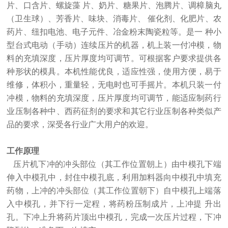
片、口含片、螺旋藻 片、奶片、糖果片、泡腾片、调樟脑丸
（卫生球）、芳香片、味块、消毒片、 催化剂、化肥片、农
药片、纽扣电池、电子元件、冶金粉末陶瓷粒等。是一 种小
型台式电动（手动）连续压片的机器，机上装一付冲模，物
料的充填深度，压片厚度均可调节。可根据客户要求提供各
种形状的模具。本机性能优良，适应性强，使用方便，易于
维修，体积小，重量轻，无电时也可手摇片。本机只装一付
冲模，物料的充填深度，压片厚度均可调节，能适应制药行
业压制各种中、西药征剂的要求和其它行业压制各种类似产
品的要求，深受各行业广大用户的欢迎。
工作原理
压片机下冲的冲头部位（其工作位置朝上）由中模孔下端
伸入中模孔中，封住中模孔底，利用加料器向中模孔中填充
药物，上冲的冲头部位（其工作位置朝下）自中模孔上端落
入中模孔，并下行一定程，将药粉压制成片，上冲提 升出
孔。下冲上升将药片顶出中模孔，完成一次压片过程，下冲