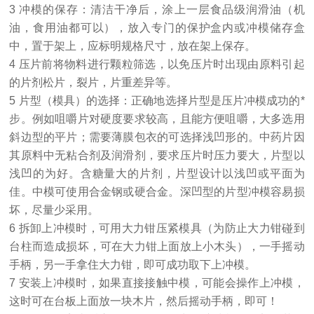
3 冲模的保存：清洁干净后，涂上一层食品级润滑油（机
油，食用油都可以），放入专门的保护盒内或冲模储存盒
中，置于架上，应标明规格尺寸，放在架上保存。
4 压片前将物料进行颗粒筛选，以免压片时出现由原料引起
的片剂松片，裂片，片重差异等。
5 片型（模具）的选择：正确地选择片型是压片冲模成功的*
步。例如咀嚼片对硬度要求较高，且能方便咀嚼，大多选用
斜边型的平片；需要薄膜包衣的可选择浅凹形的。中药片因
其原料中无粘合剂及润滑剂，要求压片时压力要大，片型以
浅凹的为好。含糖量大的片剂，片型设计以浅凹或平面为
佳。中模可使用合金钢或硬合金。深凹型的片型冲模容易损
坏，尽量少采用。
6 拆卸上冲模时，可用大力钳压紧模具（为防止大力钳碰到
台柱而造成损坏，可在大力钳上面放上小木头），一手摇动
手柄，另一手拿住大力钳，即可成功取下上冲模。
7 安装上冲模时，如果直接接触中模，可能会操作上冲模，
这时可在台板上面放一块木片，然后摇动手柄，即可！