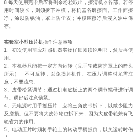
8 每天使用完毕后应将剩余粉粒取出，擦清机器各部。若停
用时间较长，则须拆下冲模，将机器各磨擦面。工作面擦
净，涂以防锈油，罩上防尘衣；冲模应擦净后浸入油中保
存。
实验室小型压片机
操作注意事项
1、初次使用前应对照机器实物仔细阅读说明书，然后再使
用。
2、本机器只能按一定方向运转（见手轮或防护罩上的箭头
所示），不可反转，以免损坏机件。在压片调整时尤需注
意，不要疏忽。
3、皮带松紧调节：通过机电底板上的两个调节螺母进行调
节。调好后注意锁紧。
4、无电源时用手摇压片，应将三角皮带拆下，以减少阻力
及磨损。但不要将大皮带轮也拆下来，因为大皮带轮兼有飞
轮省力的作用。
5、电动压片时须将手轮上的转动手柄扳倒，以免运转时伤