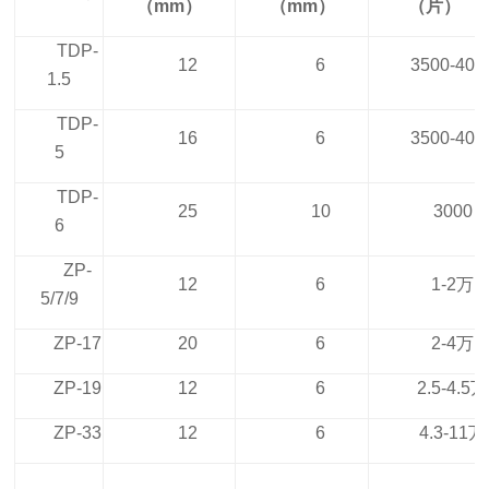
（mm）
（mm）
（
片
）
TDP-
12
6
3500-400
1.5
TDP-
16
6
3500-400
5
TDP-
25
10
3000
6
ZP-
12
6
1-2
万
5/7/9
ZP-17
20
6
2-4
万
ZP-19
12
6
2.5-4.5
万
ZP-33
12
6
4.3-11
万