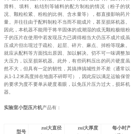
滑料、填料、粘结剂等辅料的配方制粒的情况（粉子的状
况、颗粒松紧、粉粒的比例、含水量等），都直接影响药片
量。并往往由于配料制粒不当而不能成片，甚至损坏机器。
因此，本机器不能用于将半固体的或潮湿的或无颗粒极细粉
子的压片在使用中若发现压力已调得相当大仍压不成片或虽
压成片但出现过于疏松、起层、碎片、麻点、掉粉等现象。
就应从配料等方面找出原因、加以解决。切不可一味调整加
大压力，以至损坏机器。此外，有些药料压出的药片硬度虽
然不大，但具有一定的韧性，其搞摔搞城性并不差（通常以
从1-1.2米高度掉在地面不碎即可），因此应以满足运输保管
的要求为度不要单从硬度着眼，以免压片压力过大，损坏机
器。
实验室小型压片机
产品有：
zui大直径
zui大厚度
每小时产
型号