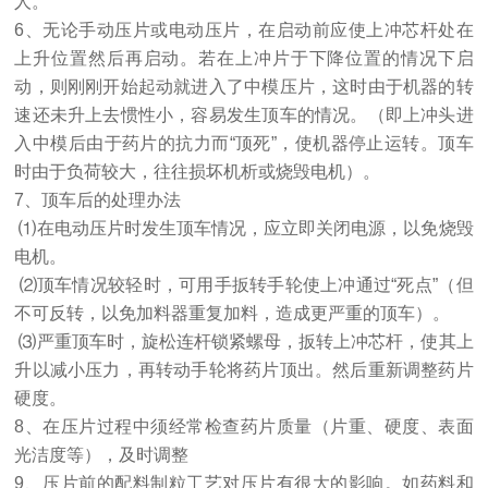
人。
6、无论手动压片或电动压片，在启动前应使上冲芯杆处在
上升位置然后再启动。若在上冲片于下降位置的情况下启
动，则刚刚开始起动就进入了中模压片，这时由于机器的转
速还未升上去惯性小，容易发生顶车的情况。（即上冲头进
入中模后由于药片的抗力而“顶死”，使机器停止运转。顶车
时由于负荷较大，往往损坏机析或烧毁电机）。
7、顶车后的处理办法
⑴在电动压片时发生顶车情况，应立即关闭电源，以免烧毁
电机。
⑵顶车情况较轻时，可用手扳转手轮使上冲通过“死点”（但
不可反转，以免加料器重复加料，造成更严重的顶车）。
⑶严重顶车时，旋松连杆锁紧螺母，扳转上冲芯杆，使其上
升以减小压力，再转动手轮将药片顶出。然后重新调整药片
硬度。
8、在压片过程中须经常检查药片质量（片重、硬度、表面
光洁度等），及时调整
9、压片前的配料制粒工艺对压片有很大的影响。如药料和