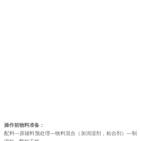
操作前物料准备：
配料—原辅料预处理—物料混合（加润湿剂，粘合剂）—制