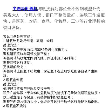
半自动轧盖机
与瓶接解处部位全不锈钢成型外壳，
美观大方，使用方便，锁口平整质量好，连续工作速度
快，是医药、农药、食品、化妆品、工业等行业理想的
锁口设备。
常见问题处理方案：
1.进瓶绞龙处易倒瓶、破瓶、缺瓶
处理方法：
将进瓶网带墙板两边增加F4条减小摩擦力；
调整进瓶底轨与网带交接平整；
调整网带与绞龙之间的间隙，保证小瓶子不掉落；
调整网带运行速度；
更换新的绞龙；
调整网带上的瓶子松紧度，保证瓶子在进瓶块处能够自动产生回
旋。
2.理瓶盘倒瓶
处理方法：
处理好过渡板与理瓶盘交接平整；
瓶子在能够跟上半自动轧盖机速度的情况下尽量降低理瓶盘速度；
找出适宜瓶子存储量，调整并控制好挤瓶信号；
调整导向弹片弹力大小，保证正常运行中瓶子运行顺畅不易倒瓶。
3.理瓶盘不旋转