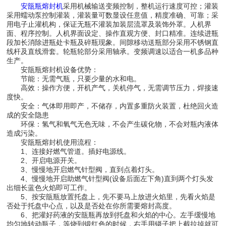
安瓿瓶熔封机
采用机械输送变频控制，整机运行速度可控；灌装
采用蠕动泵控制灌装，灌装量可数显设任意值，精度准确、可靠；采
用电子止灌机构，保证无瓶不灌装加装层流罩及装饰外罩。人机界
面、程序控制。人机界面设定、操作直观方便、封口精准。连续进瓶
段加长消除进瓶处卡瓶及碎瓶现象。间隙移动送瓶部分采用不锈钢直
线杆及直线滑套。轮瓶轮部分采用轴承。变频调速以适合一机多品种
生产。
安瓿瓶熔封机设备优势：
节能：无需气瓶，只要少量的水和电。
高效：操作方便，开机产气，关机停气，无需调节压力，焊接速
度快。
安全：气体即用即产，不储存，内置多重防火装置，杜绝回火造
成的安全隐患
环保：氢气和氧气无色无味，不会产生碳化物，不会对瓶内液体
造成污染。
安瓿瓶熔封机使用流程：
1、连接好燃气管道。插好电源线。
2、开启电源开关。
3、慢慢地开启燃气针型阀，直到点着灯头。
4、慢慢地开启助燃气针型阀(设备后面左下角)直到两个灯头发
出细长蓝色火焰即可工作。
5、按安瓿瓶放置托盘上，先不要马上放进火焰里，先看火焰是
否处于托盘中心点，以及是否处在你所需要熔封高度。
6、把灌好药液的安瓿瓶再放到托盘和火焰的中心。左手缓慢地
均匀地转动瓶子，等烧到锻红色的时候，右手用镊子把上截拉掉就可