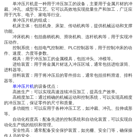
单冲压片机是一种用于冲压加工的设备，主要用于金属片材的冲
裁、冲孔、成型等工艺。它可以高效地实现批量生产和加工，广泛应
用于汽车、电子、家电等行业。
单冲压片机的组成：
机床主体：包括机身、床架、传动机构等，提供机械运动和支撑
功能。
冲床机构：包括曲柄机构、滑块机构、连杆机构等，用于实现冲
压动作。
控制系统：包括电气控制柜、PLC控制器等，用于控制冲床的动
作、速度、力度等参数。
模具：用于冲压加工的金属模具，包括冲头、冲模等。
进给装置：用于将金属片材送入冲压区域，通常包括进给滚筒、
进料器等。
排料装置：用于将冲压后的零件排出，通常包括排料滑道、排料
器等。
单冲压片机
的设备优点：
高效生产：可以实现高速连续冲压加工，提高生产效率。
高精度加工：通过精确的机械运动和控制系统，可以实现高精度
的冲压加工，保证零件的尺寸和质量。
多功能性：可以应用于各种冲压工艺，如冲裁、冲孔、拉伸成形
等。
自动化程度高：配备先进的控制系统和自动化装置，可以实现自
动化生产线的组织和管理。
安全性高：通常配备安全保护装置，如光栅、安全门等，确保操
作人员的安全。