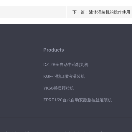
下一篇：
液体灌装机的操作使用
Products
DZ-2B全自动中药制丸机
KGF小型口服液灌装机
YK60摇摆颗粒机
ZPRF1/20台式自动安瓿瓶拉丝灌装机