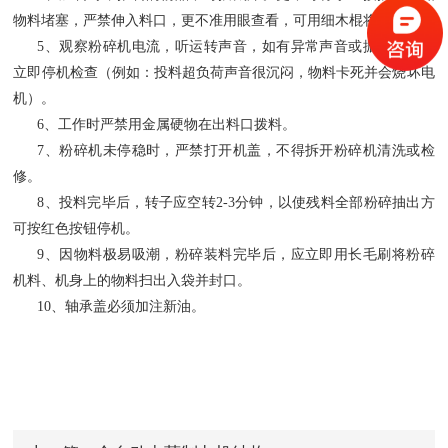
物料堵塞，严禁伸入料口，更不准用眼查看，可用细木棍将料推入。
5
、观察粉碎机电流，听运转声音，如有异常声音或振动异常应
立即停机检查（例如：投料超负荷声音很沉闷，物料卡死并会烧坏电
机）。
6
、工作时严禁用金属硬物在出料口拨料。
7
、粉碎机未停稳时，严禁打开机盖，不得拆开粉碎机清洗或检
修。
8
、投料完毕后，转子应空转
2-3
分钟，以使残料全部粉碎抽出方
可按红色按钮停机。
9
、因物料极易吸潮，粉碎装料完毕后，应立即用长毛刷将粉碎
机料、机身上的物料扫出入袋并封口。
10
、轴承盖必须加注新油。