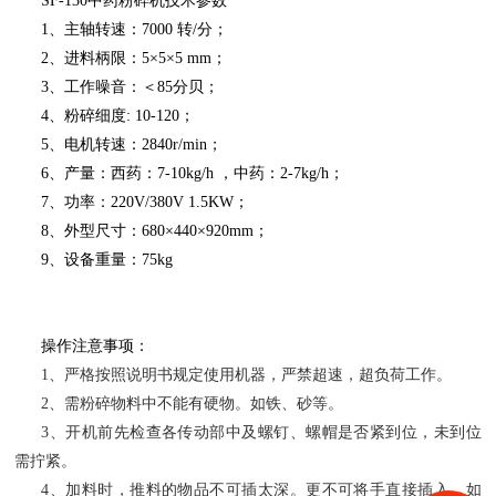
SF-130中药粉碎机技术参数
1、主轴转速：7000 转/分；
2、进料柄限：5×5×5 mm；
3、工作噪音：＜85分贝；
4、粉碎细度: 10-120；
5、电机转速：2840r/min；
6、产量：西药：7-10kg/h ，中药：2-7kg/h；
7、功率：220V/380V 1.5KW；
8、外型尺寸：680×440×920mm；
9、设备重量：75kg
操作注意事项：
1
、严格按照说明书规定使用机器，严禁超速，超负荷工作。
2
、需粉碎物料中不能有硬物。如铁、砂等。
3
、开机前先检查各传动部中及螺钉、螺帽是否紧到位，未到位
需拧紧。
4
、加料时，推料的物品不可插太深。更不可将手直接插入。如