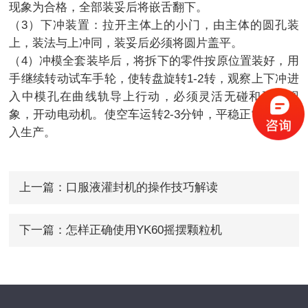
现象为合格，全部装妥后将嵌舌翻下。
（3）下冲装置：拉开主体上的小门，由主体的圆孔装
上，装法与上冲同，装妥后必须将圆片盖平。
（4）冲模全套装毕后，将拆下的零件按原位置装好，用
手继续转动试车手轮，使转盘旋转1-2转，观察上下冲进
入中模孔在曲线轨导上行动，必须灵活无碰和硬擦现
象，开动电动机。使空车运转2-3分钟，平稳正常即可投
入生产。
上一篇：
口服液灌封机的操作技巧解读
下一篇：
怎样正确使用YK60摇摆颗粒机