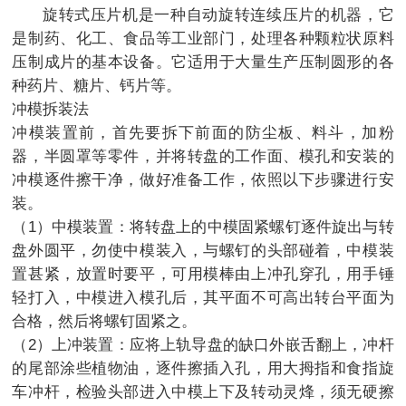
旋转式压片机是一种自动旋转连续压片的机器，它
是制药、化工、食品等工业部门，处理各种颗粒状原料
压制成片的基本设备。它适用于大量生产压制圆形的各
种药片、糖片、钙片等。
冲模拆装法
冲模装置前，首先要拆下前面的防尘板、料斗，加粉
器，半圆罩等零件，并将转盘的工作面、模孔和安装的
冲模逐件擦干净，做好准备工作，依照以下步骤进行安
装。
（1）中模装置：将转盘上的中模固紧螺钉逐件旋出与转
盘外圆平，勿使中模装入，与螺钉的头部碰着，中模装
置甚紧，放置时要平，可用模棒由上冲孔穿孔，用手锤
轻打入，中模进入模孔后，其平面不可高出转台平面为
合格，然后将螺钉固紧之。
（2）上冲装置：应将上轨导盘的缺口外嵌舌翻上，冲杆
的尾部涂些植物油，逐件擦插入孔，用大拇指和食指旋
车冲杆，检验头部进入中模上下及转动灵烽，须无硬擦