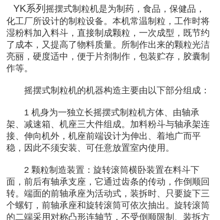
YK系列
摇摆式制粒机是为制药，食品，保健品，
化工厂所设计的制粒设备。本机常温制粒，工作时将
湿粉料加入料斗，直接制成颗粒，一次成型，既节约
了成本，又提高了物料质量。所制作出来的颗粒光洁
亮丽，硬度适中，便于片剂制作，包装贮存，胶囊制
作等。
摇摆式制粒机的机器构造主要由以下部分组成：
1 机身为一独立长摇摆式制粒机方体、由轴承
架、减速箱、机座三大件组成。加料粉斗与轴承架连
接、伸向机外，机座前端设计为伸出、着地广而平
稳，因此不须安装、可任意放置室内使用。
2 颗粒制造装置：旋转滚筒横卧装置在料斗下
面，前后有轴承支座，它通过齿条的传动，作倒顺回
转。端面的前轴承座为活动式，装拆时、只要旋下三
个螺钉，前轴承座和旋转滚筒可依次抽出。旋转滚筒
的二端采用对称凸形连轴节，不受倒顺限制、装拆方