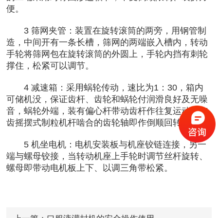
便。
3 筛网夹管：装置在旋转滚筒的两旁，用钢管制
造，中间开有一条长槽，筛网的两端嵌入槽内，转动
手轮将筛网包在旋转滚筒的外圆上，手轮内挡有刺轮
撑住，松紧可以调节。
4 减速箱：采用蜗轮传动，速比为1：30，箱内
可储机没，保证齿杆、齿轮和蜗轮付润滑良好及无噪
音，蜗轮外端，装有偏心杆带动齿杆作往复运动，与
齿摇摆式制粒机杆啮合的齿轮轴即作倒顺回转运动。
5 机坐电机：电机安装板与机座铰链连接，另一
端与螺母铰接，当转动机座上手轮时调节丝杆旋转、
螺母即带动电机板上下、以调三角带松紧。