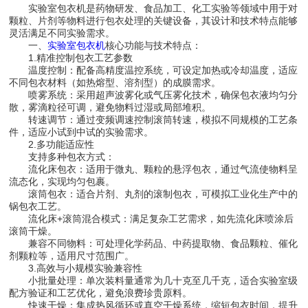
实验室包衣机是药物研发、食品加工、化工实验等领域中用于对
颗粒、片剂等物料进行包衣处理的关键设备，其设计和技术特点能够
灵活满足不同实验需求。
一、
实验室包衣机
核心功能与技术特点：
1.精准控制包衣工艺参数
温度控制：配备高精度温控系统，可设定加热或冷却温度，适应
不同包衣材料（如热熔型、溶剂型）的成膜需求。
喷雾系统：采用超声波雾化或气压雾化技术，确保包衣液均匀分
散，雾滴粒径可调，避免物料过湿或局部堆积。
转速调节：通过变频调速控制滚筒转速，模拟不同规模的工艺条
件，适应小试到中试的实验需求。
2.多功能适应性
支持多种包衣方式：
流化床包衣：适用于微丸、颗粒的悬浮包衣，通过气流使物料呈
流态化，实现均匀包裹。
滚筒包衣：适合片剂、丸剂的滚制包衣，可模拟工业化生产中的
锅包衣工艺。
流化床+滚筒混合模式：满足复杂工艺需求，如先流化床喷涂后
滚筒干燥。
兼容不同物料：可处理化学药品、中药提取物、食品颗粒、催化
剂颗粒等，适用尺寸范围广。
3.高效与小规模实验兼容性
小批量处理：单次装料量通常为几十克至几千克，适合实验室级
配方验证和工艺优化，避免浪费珍贵原料。
快速干燥：集成热风循环或真空干燥系统，缩短包衣时间，提升