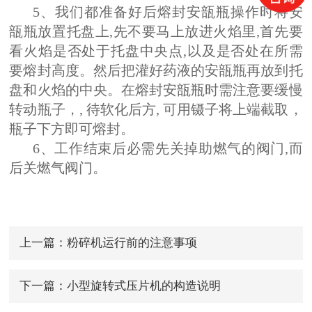
5、我们都准备好后熔封安瓿瓶操作时将安
瓿瓶放置托盘上,先不要马上放进火焰里,首先要
看火焰是否处于托盘中央点,以及是否处在所需
要熔封高度。然后把灌好药液的安瓿瓶再放到托
盘和火焰的中央。在熔封安瓿瓶时需注意要缓慢
转动瓶子，, 待软化后方, 可用镊子将上端截取，
瓶子下方即可熔封。
6、工作结束后必需先关掉助燃气的阀门,而
后关燃气阀门。
上一篇：
粉碎机运行前的注意事项
下一篇：
小型旋转式压片机的构造说明