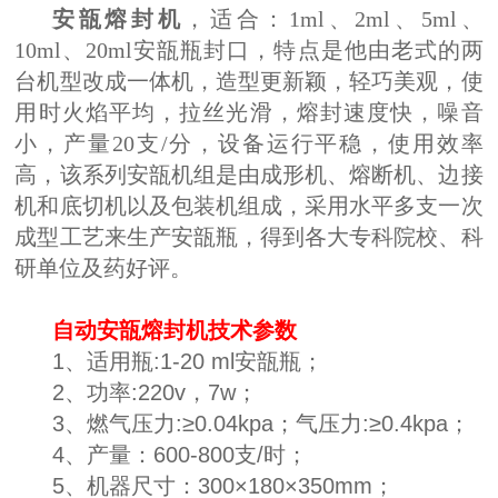
安瓿熔封机
，适合：1ml、2ml、5ml、
10ml、20ml安瓿瓶封口，特点是他由老式的两
台机型改成一体机，造型更新颖，轻巧美观，使
用时火焰平均，拉丝光滑，熔封速度快，噪音
小，产量20支/分，设备运行平稳，使用效率
高，该系列安瓿机组是由成形机、熔断机、边接
机和底切机以及包装机组成，采用水平多支一次
成型工艺来生产安瓿瓶，得到各大专科院校、科
研单位及药好评。
自动安瓿熔封机技术参数
1、适用瓶:1-20 ml安瓿瓶；
2、功率:220v，7w；
3、燃气压力:≥0.04kpa；气压力:≥0.4kpa；
4、产量：600-800支/时；
5、机器尺寸：300×180×350mm；