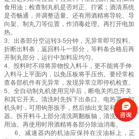
食用油；检查制丸机是否对正、拧紧；酒清系统
是否畅通，并调整适量。还有用酒精将导轮、导
向架、制丸刀等位置，作消毒处理。再打开电加
热。
3、出条部分空运转3-5分钟，无异常即可投料。
折断出料条，返回料斗一部分，等料条合格后再
开制丸部分，运行中加料应均匀。
4、投料时不得将异物投入料斗，更不能将手伸
入料斗上平面内，以免压板将手压伤。要经常检
查各部机件有无异常，发现异常立即停机检查。
5、全自动制丸机使用完毕后，断电关闭总开关
和其它开关。清洗时先拆下出条口、电热罩。卸
机头时，可用钩形扳手，然后抽出支架和推进
器。拆开料斗上部分清洗两翻板轴，清洗后涂食
用油。再使用时用酒精将各部分除油消毒。
6、减速器内的机油应保持在没油标上，正