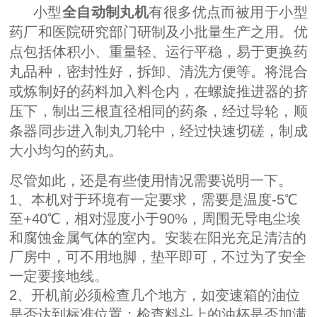
小型
全自动制丸机
有很多优点而被用于小型
药厂和医院研究部门研制及小批量生产之用。优
点包括体积小、重量轻、运行平稳，易于更换药
丸品种，密封性好，拆卸、清洗方便等。将混合
或炼制好的药料加入料仓内，在螺旋推进器的挤
压下，制出三根直径相同的药条，经过导轮，顺
条器同步进入制丸刀轮中，经过快速切磋，制成
大小均匀的药丸。
尽管如此，还是有些使用情况需要说明一下。
1、本机对于环境有一定要求，需要是温度-5℃
至+40℃，相对湿度小于90%，周围无导电尘埃
和腐蚀金属气体的室内。安装在阳光充足清洁的
厂房中，可不用地脚，垫平即可，不过为了安全
一定要接地线。
2、开机前必须检查几个地方，如变速箱的油位
是否达到标准位置；检查料斗上的油杯是否加满