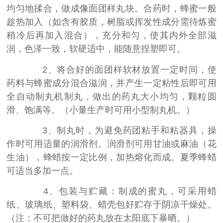
均匀地揉合，做成像面团样丸块。合药时，蜂蜜一般
趁热加入（如含有胶质，树脂或挥发性成分需待炼蜜
稍冷后再加入混合），充分和匀，使其内外全部滋
润，色泽一致，软硬适中，能随意捏塑即可。
2、将合好的面团样软材放置一定时间，使
药料与蜂蜜成分混合滋润，并产生一定粘性后即可用
全自动制丸机制丸，做出的药丸大小均匀，颗粒圆
滑、饱满等。（小量生产时可用小型制丸机。）
3、制丸时，为避免药团粘手和粘器具，操
作时可用适量的润滑剂。润滑剂可用甘油或麻油（花
生油），蜂蜡按一定比例，加热熔化而成。夏季蜂蜡
可适当多加一点。
4、包装与贮藏：制成的蜜丸，可采用蜡
纸、玻璃纸、塑料袋、蜡壳包好贮存于阴凉干燥处。
（注：不可把做好的药丸放在太阳底下暴晒。）