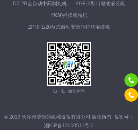
DZ-2B全自动中药制丸机
KGF小型口服液灌装机
YK60摇摆颗粒机
ZPRF1/20台式自动安瓿瓶拉丝灌装机
扫一扫 微信咨询
© 2019 长沙步源制药机械设备有限公司 版权所有 备案号：
湘ICP备12000511号-3
技术支持：
化工仪器网
管理登陆
GoogleSitemap