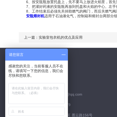
6、按安瓿瓶放置托盘上，先不要马上放进火焰里，首先要
7、把灌好药液的安瓿瓶再放到托盘和火焰的中心。左手徐
8、工作结束后必须先关掉助燃气的阀门，而后关燃气阀
安瓿熔封机
适用于石油液化气，控制箱和熔封台两部分
上一篇：
实验室包衣机的优点及应用
请您留言
感谢您的关注，当前客服人员不在
线，请填写一下您的信息，我们会
Contact Us
尽快和您联系。
联系QQ：526252952
联系邮箱：526252952@qq.com
联系电话：15974226879
联系地址：长沙市 高新区 麓云路156号