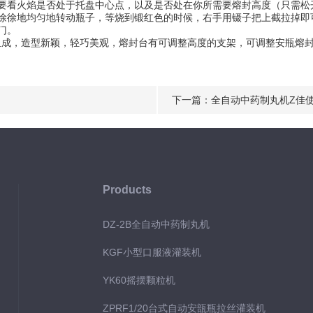
看火焰是否处于托盘中心点，以及是否处在你所需要熔封高度（只需松
徐地均匀地转动瓶子，等烧到锻红色的时候，右手用镊子把上截拉掉即
门。
组成，造型新颖，轻巧美观，熔封台有可调整高度的支架，可调整安瓶熔
下一篇：
全自动中药制丸机Z佳
Products
DZ-2B全自动中药制丸机
KGF小型口服液灌装机
YK60摇摆颗粒机
ZPRF1/20台式自动安瓿瓶拉丝灌装机