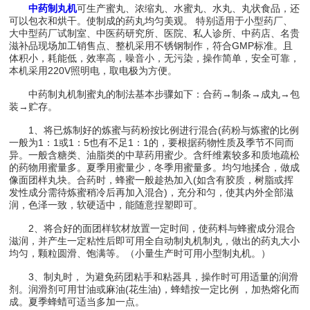
中药制丸机
可生产蜜丸、浓缩丸、水蜜丸、水丸、丸状食品，还
可以包衣和烘干。使制成的药丸均匀美观。 特别适用于小型药厂、
大中型药厂试制室、中医药研究所、医院、私人诊所、中药店、名贵
滋补品现场加工销售点、整机采用不锈钢制作，符合GMP标准。且
体积小，耗能低，效率高，噪音小，无污染，操作简单，安全可靠，
本机采用220V照明电，取电极为方便。
中药制丸机制蜜丸的制法基本步骤如下：合药→制条→成丸→包
装→贮存。
1、将已炼制好的炼蜜与药粉按比例进行混合(药粉与炼蜜的比例
一般为1：1或1：5也有不足1：1的，要根据药物性质及季节不同而
异。一般含糖类、油脂类的中草药用蜜少。含纤维素较多和质地疏松
的药物用蜜量多。夏季用蜜量少，冬季用蜜量多。均匀地揉合，做成
像面团样丸块。合药时，蜂蜜一般趁热加入(如含有胶质，树脂或挥
发性成分需待炼蜜稍冷后再加入混合)，充分和匀，使其内外全部滋
润，色泽一致，软硬适中，能随意捏塑即可。
2、将合好的面团样软材放置一定时间，使药料与蜂蜜成分混合
滋润，并产生一定粘性后即可用全自动制丸机制丸，做出的药丸大小
均匀，颗粒圆滑、饱满等。（小量生产时可用小型制丸机。）
3、制丸时， 为避免药团粘手和粘器具，操作时可用适量的润滑
剂。润滑剂可用甘油或麻油(花生油)，蜂蜡按一定比例 ，加热熔化而
成。夏季蜂蜡可适当多加一点。