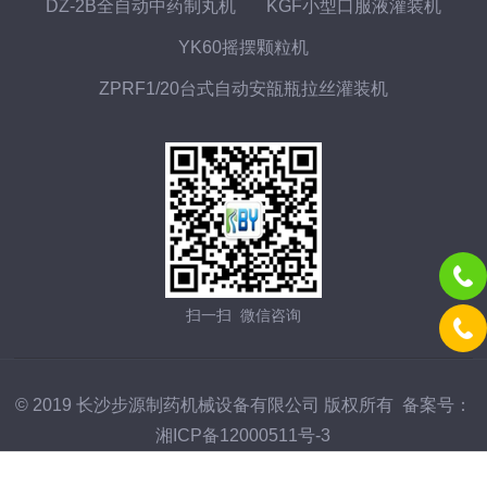
DZ-2B全自动中药制丸机
KGF小型口服液灌装机
YK60摇摆颗粒机
ZPRF1/20台式自动安瓿瓶拉丝灌装机
扫一扫 微信咨询
© 2019 长沙步源制药机械设备有限公司 版权所有 备案号：
湘ICP备12000511号-3
技术支持：
化工仪器网
管理登陆
GoogleSitemap