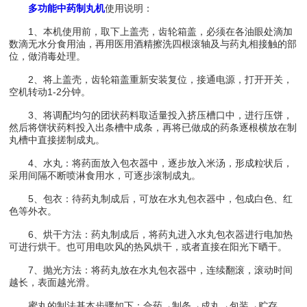
多功能中药制丸机
使用说明：
1、本机使用前，取下上盖壳，齿轮箱盖，必须在各油眼处滴加
数滴无水分食用油，再用医用酒精擦洗四根滚轴及与药丸相接触的部
位，做消毒处理。
2、将上盖壳，齿轮箱盖重新安装复位，接通电源，打开开关，
空机转动1-2分钟。
3、将调配均匀的团状药料取适量投入挤压槽口中，进行压饼，
然后将饼状药料投入出条槽中成条，再将已做成的药条逐根横放在制
丸槽中直接搓制成丸。
4、水丸：将药面放入包衣器中，逐步放入米汤，形成粒状后，
采用间隔不断喷淋食用水，可逐步滚制成丸。
5、包衣：待药丸制成后，可放在水丸包衣器中，包成白色、红
色等外衣。
6、烘干方法：药丸制成后，将药丸进入水丸包衣器进行电加热
可进行烘干。也可用电吹风的热风烘干，或者直接在阳光下晒干。
7、抛光方法：将药丸放在水丸包衣器中，连续翻滚，滚动时间
越长，表面越光滑。
蜜丸的制法基本步骤如下：合药→制条→成丸→包装→贮存。