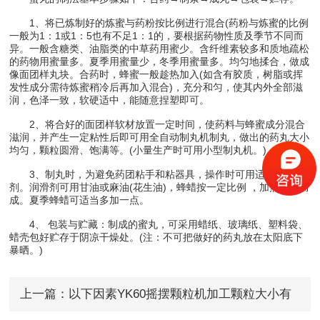
1、将已炼制好的炼蜜与药粉按比例进行混合(药粉与炼蜜的比例
一般为1：1或1：5也有不足1：1的，要根据药物性质及季节不同而
异。一般含糖类、油脂类的中草药用蜜少。含纤维素较多和质地疏松
的药物用蜜量多。夏季用蜜量少，冬季用蜜量多。均匀地揉合，做成
像面团样丸块。合药时，蜂蜜一般趁热加入(如含有胶质，树脂或挥
发性成分需待炼蜜稍冷后再加入混合)，充分和匀，使其内外全部滋
润，色泽一致，软硬适中，能随意捏塑即可。
2、将合好的面团样软材放置一定时间，使药料与蜂蜜成分混合
滋润，并产生一定粘性后即可用全自动制丸机制丸，做出的药丸大小
均匀，颗粒圆滑、饱满等。(小量生产时可用小型制丸机。)
3、制丸时，为避免药团粘手和粘器具，操作时可用适量的润滑
剂。润滑剂可用甘油或麻油(花生油)，蜂蜡按一定比例 ，加热熔化而
成。夏季蜂蜡可适当多加一点。
4、 包装与贮藏：制成的蜜丸，可采用蜡纸、玻璃纸、塑料袋、
蜡壳包好贮存于阴凉干燥处。(注：不可把做好的药丸放在太阳底下
暴晒。)
上一篇：
以下因素YK60摇摆颗粒机加工颗粒大小有