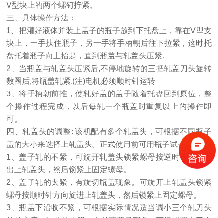
V型块上的两个螺钉拧紧。
三、具体操作方法：
1、把灌好液体并装上盖子的瓶子放到下托盘上，靠在V型支
块上，一手扶住瓶子，另一手将手柄朝后往下拉紧，这时托
盘托着瓶子向上抬起，直到瓶盖与轧盖头压紧。
2、当瓶盖与轧盖头压紧后,不停地旋转的三把轧盖刀头旋转
数圈后,将瓶盖轧紧.(注)电机必须顺时针运转
3、将手柄朝前推，使轧好盖的盖子随着托盘回到原位，整
个操作过程完成，以后每轧一个瓶盖时重复以上的操作即
可。
四、轧盖头的调整: 该机配有多个轧盖头，可根据不同瓶子
盖的大小来选择上轧盖头。正式使用前可用瓶子试一下。
1、盖子轧的不紧，可旋开轧盖头锁紧螺母按逆时针方向旋
出上轧盖头，然后锁紧上固定螺母。
2、盖子轧的太紧，有旋切瓶盖现象。可旋开上轧盖头锁紧
螺母按顺时针方向旋进上轧盖头，然后锁紧上固定螺母。
3、瓶盖下沿收不紧，可根据实际情况适当调小三个轧刀头