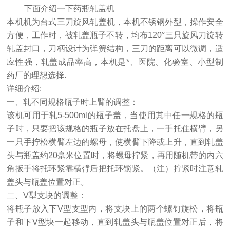
下面介绍一下药瓶轧盖机
本机机为台式三刀旋风轧盖机，本机不锈钢外型，操作安全
方便，工作时，被轧盖瓶子不转，均布120°三只旋风刀旋转
轧盖封口，刀柄设计为弹簧结构，三刀的距离可以微调，适
应性强，轧盖成品率高，本机是*、医院、化验室、小型制
药厂的理想选择.
详细介绍:
一、轧不同规格瓶子时上臂的调整：
该机可用于轧5-500ml的瓶子盖，当使用其中任一规格的瓶
子时，只要把该规格的瓶子放在托盘上，一手托住横臂，另
一只手拧松横臂左边的螺母，使横臂下降或上升，直到轧盖
头与瓶盖约20毫米位置时，将螺母拧紧，再用随机带的内六
角扳手将托环紧靠横臂后把托环锁紧。（注）拧紧时注意轧
盖头与瓶盖位置对正。
二、V型支块的调整：
将瓶子放入下V型支型内，将支块上的两个螺钉旋松，将瓶
子和下V型块一起移动，直到轧盖头与瓶盖位置对正后，将