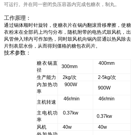
可运行。并在同一密闭负压容器内完成包糖衣，制丸。
工
作原理：
通过锅体顺时针旋转，使糖衣片在锅内翻滚滑移摩擦，使糖
衣粉末在全部药上均匀分布，随机附带的电热式鼓风机，出
风管伸入球内可作加热，同时鼓风机向锅内层通以热风除去
片剂表层水份，从而得到僵格的糖包衣药片。
技术参数：
糖衣锅直
400mm
300mm
径
生产能力
2kg/
次
2-5kg/
次
内加热功
900W
900W
率
46r/min
46r/min
主机转速
主电机功
0.37kw
0.37kw
率
风机
40w
40w
外加热功