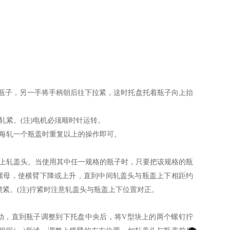
住瓶子，另一手将手柄朝后往下拉紧，这时托盘托着瓶子向上抬
轧紧。(注)电机必须顺时针运转。
后每轧一个瓶盖时重复以上的操作即可。
选择上轧盖头。当使用其中任一规格的瓶子时，只要把该规格的瓶
的螺母，使横臂下降或上升，直到中间轧盖头与瓶盖上下相距约
紧。(注)拧紧时注意轧盖头与瓶盖上下位置对正。
动，直到瓶子调整到下托盘中央后，将V型块上的两个螺钉拧