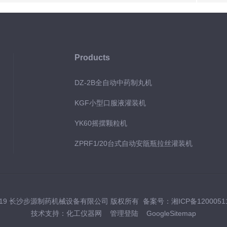
Products
DZ-2B全自动中药制丸机
KGF小型口服液灌装机
YK60摇摆颗粒机
ZPRF1/20台式自动安瓿瓶拉丝灌装机
2019 长沙步源制药机械设备有限公司 版权所有 备案号：
湘ICP备1200051
技术支持：
化工仪器网
管理登陆
GoogleSitemap