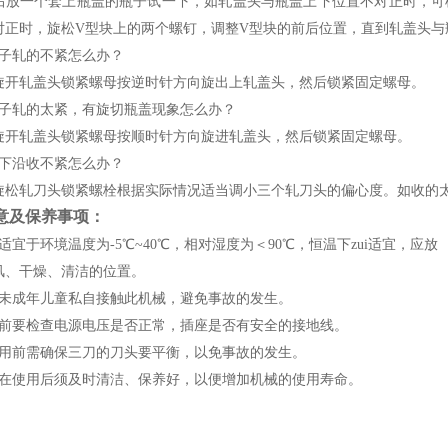
后放一个套上瓶盖的瓶子试一下，如轧盖头与瓶盖上下位置不对正时，可
对正时，旋松V型块上的两个螺钉，调整V型块的前后位置，直到轧盖头与
盖子轧的不紧怎么办？
旋开轧盖头锁紧螺母按逆时针方向旋出上轧盖头，然后锁紧固定螺母。
盖子轧的太紧，有旋切瓶盖现象怎么办？
旋开轧盖头锁紧螺母按顺时针方向旋进轧盖头，然后锁紧固定螺母。
盖下沿收不紧怎么办？
旋松轧刀头锁紧螺栓根据实际情况适当调小三个轧刀头的偏心度。如收的
意及保养事项：
适宜于环境温度为-5℃~40℃，相对湿度为＜90℃，恒温下zui适宜，应放
风、干燥、清洁的位置。
禁未成年儿童私自接触此机械，避免事故的发生。
机前要检查电源电压是否正常，插座是否有安全的接地线。
使用前需确保三刀的刀头要平衡，以免事故的发生。
机在使用后须及时清洁、保养好，以便增加机械的使用寿命。