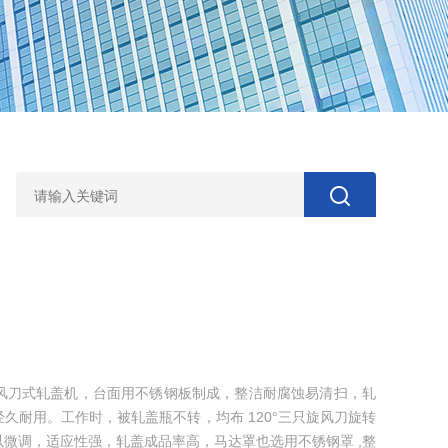
风刀式轧盖机，台面用不锈钢板制成，整洁耐腐蚀易清扫，轧
久耐用。工作时，被轧盖瓶不转，均布 120°三只旋风刀旋转
微调，适应性强，轧盖成品率高，马达罩也选用不锈钢罩 ,整