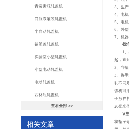
青霉素瓶轧盖机
3、生产
4、电机功
口服液灌装轧盖机
5、电机转
6、外型尺
半自动轧盖机
7、机器
铝塑盖轧盖机
操
1
实验室小型轧盖机
起，直
2、当
小型电动轧盖机
3、将
电动轧盖机
轧不同
该机可
西林瓶轧盖机
子放在
查看全部 >>
20毫
V
将瓶子
相关文章