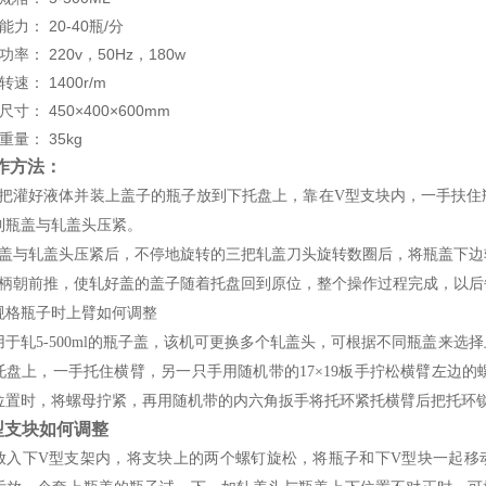
能力： 20-40瓶/分
率： 220v，50Hz，180w
速： 1400r/m
寸： 450×400×600mm
重量： 35kg
作方法：
、把灌好液体并装上盖子的瓶子放到下托盘上，靠在V型支块内，一手扶
到瓶盖与轧盖头压紧。
瓶盖与轧盖头压紧后，不停地旋转的三把轧盖刀头旋转数圈后，将瓶盖下边
手柄朝前推，使轧好盖的盖子随着托盘回到原位，整个操作过程完成，以
规格瓶子时上臂如何调整
用于轧5-500ml的瓶子盖，该机可更换多个轧盖头，可根据不同瓶盖来
托盘上，一手托住横臂，另一只手用随机带的17×19板手拧松横臂左边
米位置时，将螺母拧紧，再用随机带的内六角扳手将托环紧托横臂后把托环锁
型支块如何调整
放入下V型支架内，将支块上的两个螺钉旋松，将瓶子和下V型块一起移