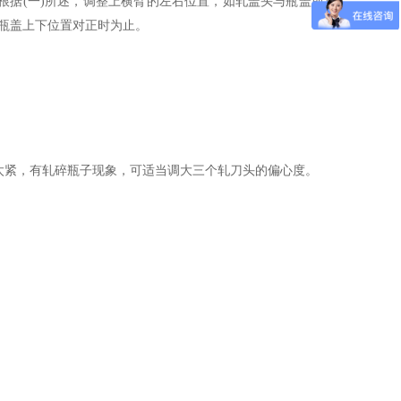
根据(一)所述，调整上横臂的左右位置，如轧盖头与瓶盖前后
瓶盖上下位置对正时为止。
太紧，有轧碎瓶子现象，可适当调大三个轧刀头的偏心度。