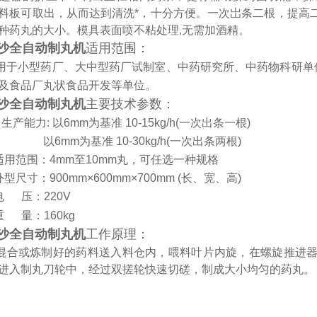
料板可取出，从而达到清洗*，十分方便。一次岀条二根，提高
种药丸的大小。模具表面喷不粘处理,无需加酒精。
沙全自动制丸机
适用范围：
用于小型药厂、大中型药厂试制室、中药研究所、中药物科研单位
及食品厂丸状食品开发等单位。
沙全自动制丸机
主要技术参数：
生产能力: 以6mm为基准 10-15kg/h(一次出条一根)
6mm为基准 10-30kg/h(一次出条两根)
.适用范围：4mm至10mm丸，可任选一种规格
外型尺寸：900mm×600mm×700mm (长、宽、高)
.电 压：220V
.重 量：160kg
沙全自动
制丸机
工作原理：
混合或炼制好的药料送入料仓内，喂料叶片内旋，在螺旋推进
进入制丸刀轮中，经过双搓轮快速切磋，制成大小均匀的药丸。