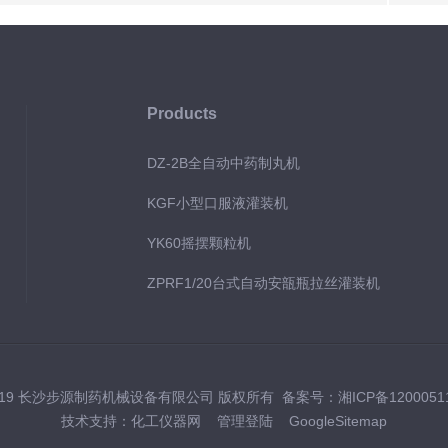
Products
DZ-2B全自动中药制丸机
KGF小型口服液灌装机
YK60摇摆颗粒机
ZPRF1/20台式自动安瓿瓶拉丝灌装机
2019 长沙步源制药机械设备有限公司 版权所有 备案号：
湘ICP备1200051
技术支持：
化工仪器网
管理登陆
GoogleSitemap