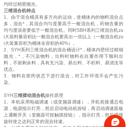
均经过精密抛光。
三维混合机特点
1、由于混合桶具有多方向的运动，使桶体内的物料混合点
多，混合*，其混合均匀度要高于一般混合机，药物含量的
均匀度误差要低于一般混合机。同时SBH系列三维混合机zu
i大装料量容积比一般混合机要高出一倍以上（一般混合机zu
i大装量容积为桶体全容积的40%）。
2、SYH系列三维混合机的混合桶设计*，桶体内壁经过精细
抛光，*，不污染物料，出料时物料在自重作用下顺利出
料，不留剩余料，具有无污染、易出料、不积料、易清洗等
优点。
3、物料在密闭状态下进行混合，对工作环境不会产生污
染。
SYH
三维摆动混合机
操作原理
1、本机采用电磁调速（或变频器调速），开机前接通总电
源，电源指示灯亮，然后启动电动机按钮，再启动调速面板
上通断开关（变频器可按触摸按钮），指示灯亮，然后缓慢
旋转使之达到正常的混合转速。