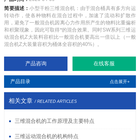
简要描述：
小型干粉三维混合机：由于混合桶具有多方向运
转动作，使各种物料在混合过程中，加速了流动和扩散作
用，避免了一般混合机因离心力作用所产生的物料比重偏析
和积聚现象，因此可取得*的混合效果。同时SW系列三维运
动混合机Z大装料容积比一般混合机要高出一倍以上（一般
混合机Z大装量容积为桶体全容积的40%）。
产品咨询
在线客服
产品目录
点击展开+
相关文章
/ RELATED ARTICLES
三维混合机的工作原理及主要特点
三维运动混合机的机构特点