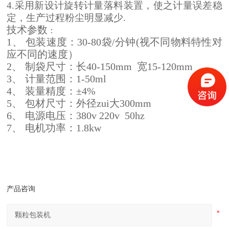
4.采用新设计旋转计量落料装置，使之计量误差稳
定，生产过程粉尘明显减少.
技术参数
：
1
、
包装速度：
30-80
袋
/
分钟
(
视不同物料特性对
应不同的速度）
2
、
制袋尺寸：长
40-150mm
宽
15-120mm
3
、
计量范围：
1-50ml
4
、
装量精度：±
4%
5
、
包材尺寸：外径zui大
300mm
6
、
电源电压：
380v 220v 50hz
7
、
电机功率：
1.8kw
产品咨询