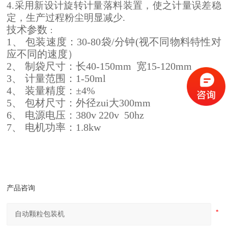
4.采用新设计旋转计量落料装置，使之计量误差稳
定，生产过程粉尘明显减少.
技术参数
：
1
、
包装速度：
30-80
袋
/
分钟
(
视不同物料特性对
应不同的速度）
2
、
制袋尺寸：长
40-150mm
宽
15-120mm
3
、
计量范围：
1-50ml
4
、
装量精度：±
4%
5
、
包材尺寸：外径zui大
300mm
6
、
电源电压：
380v 220v 50hz
7
、
电机功率：
1.8kw
产品咨询