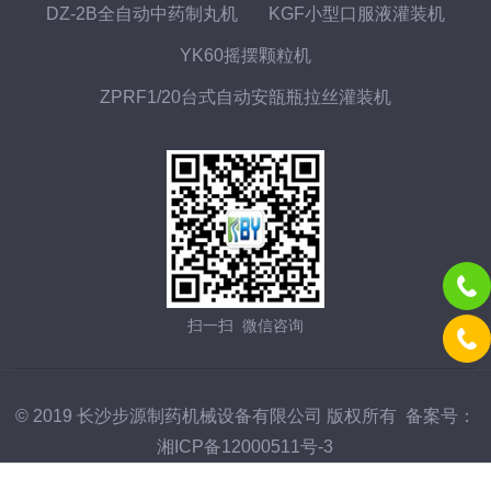
DZ-2B全自动中药制丸机
KGF小型口服液灌装机
YK60摇摆颗粒机
ZPRF1/20台式自动安瓿瓶拉丝灌装机
扫一扫 微信咨询
© 2019 长沙步源制药机械设备有限公司 版权所有 备案号：
湘ICP备12000511号-3
技术支持：
化工仪器网
管理登陆
GoogleSitemap