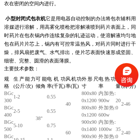
衣在密闭的空间内进行。
小型
封闭式包衣机
它是用电器自动控制的办法将包衣辅料用
溶媒进行溶解，用高雾化喷枪把溶解液喷到药片表面上，同
时药片在包衣锅内作连续复杂的轧迹运动，使溶解液均匀地
包在药片片芯上，锅内有可控常温热风，对药片同时进行干
燥，排风扇把废气、水气排出，使片芯表面快速形成坚固、
细密、完整、圆滑的表面薄膜。
主要技术参数：
规
生产能力
可能
电机
功
风机
功
外形尺
电热功
重
转速
格
(
公斤
/
次
)
倾角
率(
千瓦
)
率
(
瓦
)
寸
率
量
(
转
/
分
)
BGc
800x80
内加热
:
1-2
0.55
300
0x1200
900w
20
40
2-46
BGc
800x80
外加热
:
0
2-5
0.55
400
0x1200
600w
38°
BGc
900x90
内加热
:
5-10
0.75
500
0x1400
1000w
35
60
2-40
BGc
900x90
外加热
:
0
10-15
1.1