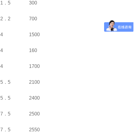
1．5
300
2．2
700
4
1500
4
160
4
1700
5．5
2100
5．5
2400
7．5
2500
7．5
2550