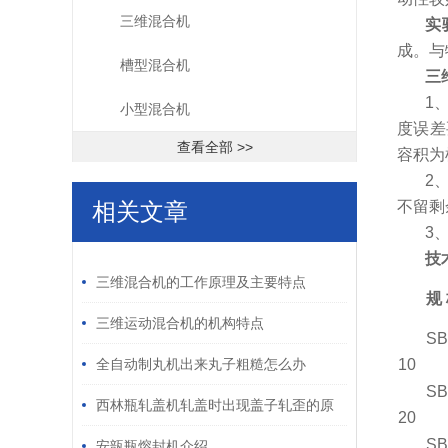
三维混合机
实
成。与
槽型混合机
三
1
小型混合机
度误差
查看全部 >>
容积为
2
相关文章
不留剩
3
/ RELATED ARTICLES
技
三维混合机的工作原理及主要特点
规
三维运动混合机的机构特点
SB
全自动制丸机出来丸子粗糙怎么办
10
SB
西林瓶轧盖机轧盖时出现盖子轧歪的原
20
SB
因和解决方式
安瓿瓶熔封机介绍