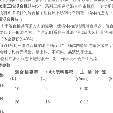
验室三维混合机
结构SYH系列三维运动混合机由机座、传动
物料直接接触的混合桶采用优质不锈钢材料制造，桶体内壁均经
维混合机
特点
、由于混合桶具有多方向的运动，使桶体内的物料混合点多，混合
要低于一般混合机。同时SBH系列三维混合机zui大装料量容积
桶体全容积的40%）。
、SYH系列三维混合机的混合桶设计*，桶体内壁经过精细抛光
余料，具有无污染、易出料、不积料、易清洗等优点。
、物料在密闭状态下进行混合，对工作环境不会产生污染。
术参数
混合桶容积
zui大装料容积
主轴转速
 格
（L）
（L）
（r/min）
（k
H-
10
5
0-30
H-
20
16
0-12
H-