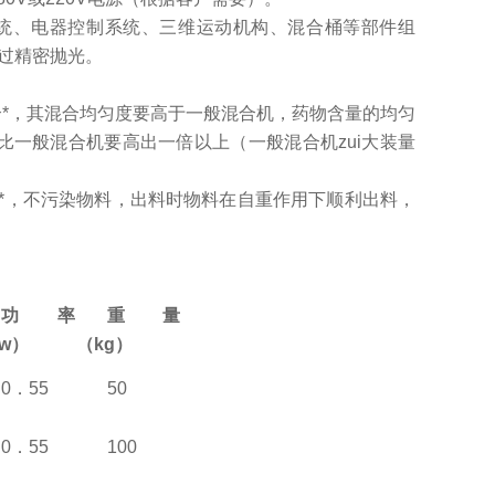
系统、电器控制系统、三维运动机构、混合桶等部件组
过精密抛光。
*，其混合均匀度要高于一般混合机，药物含量的均匀
比一般混合机要高出一倍以上（一般混合机zui大装量
，*，不污染物料，出料时物料在自重作用下顺利出料，
功 率
重 量
w）
（kg）
0．55
50
0．55
100