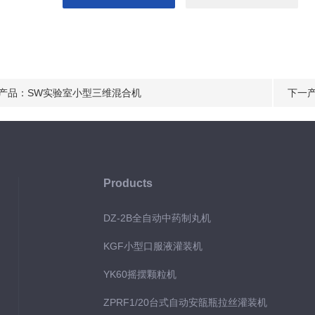
产品：
SW实验室小型三维混合机
下一
Products
DZ-2B全自动中药制丸机
KGF小型口服液灌装机
YK60摇摆颗粒机
ZPRF1/20台式自动安瓿瓶拉丝灌装机