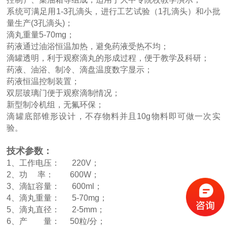
系统可满足用1-3孔滴头，进行工艺试验（1孔滴头）和小批
量生产(3孔滴头)；
滴丸重量5-70mg；
药液通过油浴恒温加热，避免药液受热不均；
滴罐透明，利于观察滴丸的形成过程，便于教学及科研；
药液、油浴、制冷、滴盘温度数字显示；
药液恒温控制装置；
双层玻璃门便于观察滴制情况；
新型制冷机组，无氟环保；
滴罐底部锥形设计，不存物料并且10g物料即可做一次实
验。
技术参数：
1、工作电压： 220V；
2、功 率： 600W；
3、滴缸容量： 600ml；
4、滴丸重量： 5-70mg；
5、滴丸直径： 2-5mm；
6、产 量： 50粒/分；