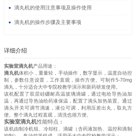
滴丸机的使用注意事项及操作使用
滴丸机的操作步骤及主要事项
详细介绍
实验室滴丸机
产品用途：
滴丸机
体积小，重量轻，手动操作，数字显示，温度自动控
制，参数任意设置，工作直观，操作方便。可制作5-70mg
滴丸，十分适合大中专院校教学演示和新药研发使用。
该机配置了双层硅硼耐高温玻璃滴罐，通过电给导热油加
温，再通过导热油给药液保温，配置了滴头加热装置。通过
滴头开关可调节滴速，液位可调，利用压差出丸，取丸方
便。整个滴丸过程直观，清洗也很方便。
实验室滴丸机
性能特点
：
该机由制冷机组、冷却柱、滴罐（含药液加热、温控和滴制
控制）、集油箱等组成，适用于大中专院校教学演示；