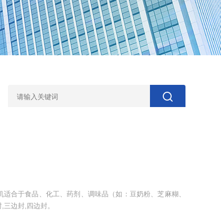
机适合于食品、化工、药剂、调味品（如：豆奶粉、芝麻糊、
,三边封,四边封。