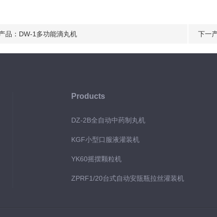
产品：
DW-1多功能滴丸机
下一
Products
DZ-2B全自动中药制丸机
KGF小型口服液灌装机
YK60摇摆颗粒机
ZPRF1/20台式自动安瓿瓶拉丝灌装机