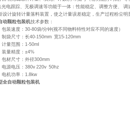
.集光电跟踪、无极调速等功能于一体：性能稳定、调整方便、 调
用新设计旋转计量落料装置，使之计量误差稳定，生产过程粉尘明显
自动颗粒包装机
技术参数：
、 包装速度：30-80袋/分钟(视不同物料特性对应不同的速度）
、
制袋尺寸：长
40-150mm
宽
15-120mm
、
计量范围：
1-50ml
、
装量精度：±
4%
、
包材尺寸：外径
300mm
、
电源电压：
380v 220v 50hz
、
电机功率：
1.8kw
型全自动颗粒包装机