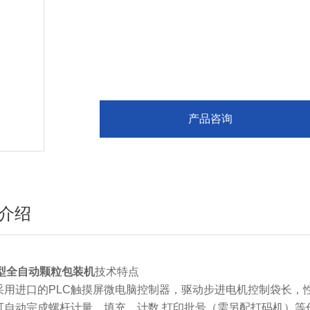
产品咨询
介绍
型全自动颗粒包装机
技术特点
.采用进口的PLC触摸屏微电脑控制器，驱动步进电机控制袋长
.可自动完成螺杆计量、填充、计数,打印批号（需另配打码机）等