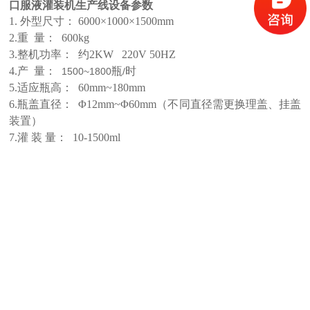
口服液灌装机生产线
设备参数
1.
外型尺寸：
6000
×
1000
×
1500mm
2.
重 量：
600kg
3.
整机功率： 约
2KW 220V 50HZ
4.
产 量：
瓶
时
1500~1800
/
5.
适应瓶高：
60mm~180mm
6.
瓶盖直径： Φ
12mm~
Φ
60mm
（不同直径需更换理盖、挂盖
装置）
7.
灌 装 量：
10-1500ml