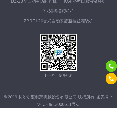
DZ-2B全自动中药制丸机
KGF小型口服液灌装机
YK60摇摆颗粒机
ZPRF1/20台式自动安瓿瓶拉丝灌装机
扫一扫 微信咨询
© 2019 长沙步源制药机械设备有限公司 版权所有 备案号：
湘ICP备12000511号-3
技术支持：
化工仪器网
管理登陆
GoogleSitemap