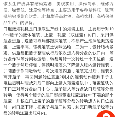
该系生产线具有结构紧凑、美观实用、操作简单、维修方
便、噪音低、速度快等特点，主要适用于各种塑料瓶，玻璃
瓶的铝质防盗封盖。
.
此机型是高档酒、高档饮料、高档保健
品生产厂的设备。
口服液灌轧机是口服液生产线中的灌装主机，主要用于对10
0ml瓶子的液体灌装、上盖、轧盖（或旋盖）封口。采用供
瓶盘进瓶，送瓶可靠局部跟踪灌装，不易产生泡沬磁振荡送
盖，上盖率高。该机灌装土调味品哈 二为一，设计结构紧
凑。供瓶盘把瓶子整理成行后依次进入待分盘的缺口内，等
分盘作24等分间歇运动，转盘每转一次转过一个工位前，送
一个瓶子然后停顿，停顿时灌装头下降进入瓶内进行灌装，
并随瓶子作间歇转动，每次灌装四瓶，灌装完成后，灌装头
离开瓶子，再回到起始位置重?刚才的灌装动作瓶到甲子由
电磁振料斗理成列后口都向上进入落盖道轨中，落盖道轨的
下口正对等分盘缺口中心，瓶子进入等分盘缺口后随等分盘
转动，使得每个瓶子的瓶口都能带走瓶盖道轨zui下端的那个
瓶盖，并載在口上盖子的瓶子随等分盘的转动进入封口位置
时，封口座下降，把盖子与瓶口封紧，封完口听瓶子经等分
盘的转动送至出瓶斗内。