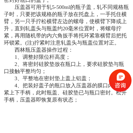
压盖器可用于轧5-500ml的瓶子盖，轧不同规格瓶
子时，只要把该规格的瓶子放在托盘上，一手托住横
臂，另一只手拧松横臂左边的螺母，使横臂下降或上
升，直到轧盖头与瓶盖约20毫米位置时，将螺母拧
紧，再用随机带的内六角扳手将托环紧靠横臂后把托
环锁紧。(注)拧紧时注意轧盖头与瓶盖位置对正。
西林瓶压盖器操作过程：
1、调整好限位杆高度；
2、将密封硅胶垫放在瓶口上，要求硅胶垫与瓶
口接触平整均匀；
3、平整地在密封垫上盖上铝盖；
4、把装好盖子的瓶口放入压盖器的膜口内，合
紧上下手柄，此时瓶盖、硅胶垫已与瓶口密封。松开
手柄，压盖器即恢复原有状态；