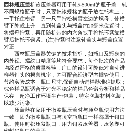
西林瓶压盖
机
该压盖器可用于轧5-500ml的瓶子盖，轧
不同规格瓶子时，只要把该规格的瓶子放在托盘上，
一手托住横臂，另一只手拧松横臂左边的螺母，使横
臂下降或上升，直到轧盖头与瓶盖约20毫米位置时，
将螺母拧紧，再用随机带的内六角扳手将托环紧靠横
臂后把托环锁紧。(注)拧紧时注意轧盖头与瓶盖位置
对正。
西林瓶压盖器关键的技术指标，如瓶口及瓶身的
内外径、螺纹口精度等均符合要求，每个批次的产品
均经过严格的质量检验，广口的设计可降低对自动进
样器针头的损害机率，并可配合经济型内插管使用，
节约实验成本；瓶口尺寸,保证自动进样器准确抓取；
棕色样品瓶适合于对光不稳定的样品色谱分析和样品
保存；超净工作环境生产/包装，特定包装材料包装，
以减少污染。
压盖器在应用于微波瓶压盖时与顶空瓶使用方法
一致，因为微波瓶瓶口与顶空瓶瓶口一样都属于钳口
瓶。使用时都压紧瓶口，用力钳紧压盖器，压紧即可
密封好瓶口的盖子。