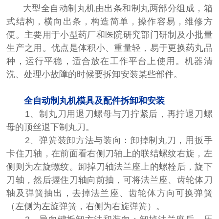
大型全自动制丸机由出条和制丸两部分组成，箱
式结构，横向出条，构造简单，操作容易，维修方
便。主要用于小型药厂和医院研究部门研制及小批量
生产之用。优点是体积小、重量轻，易于更换药丸品
种，运行平稳，适合放在工作平台上使用。机器清
洗、处理小故障的时候要拆卸安装某些部件。
全自动制丸机模具及配件拆卸和安装
1、制丸刀用退刀螺母与刀拧紧后，再拧退刀螺
母的顶丝退下制丸刀。
2、弹簧装卸方法与装向：卸掉制丸刀，用扳手
卡住刀轴，在前面看右侧刀轴上的联结螺纹右旋，左
侧则为左旋螺纹。卸掉刀轴法兰座上的螺栓后，旋下
刀轴，然后握住刀轴向前抽，可将法兰座、齿轮体刀
轴及弹簧抽出，去掉法兰座、齿轮体方向可换弹簧
（左侧为左旋弹簧，右侧为右旋弹簧）。