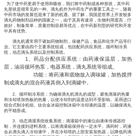
为了使中药更易于使用和吸收，我们将中药制成各种形状，其中药
丸形状是很常见的一种。滴丸机作为中药生产的重要工具之一，随着
中药市场的发展也迎来了新的机遇。据了解，我国是世界上开发较多
滴丸药物制剂品种的国家之一，由于其具有速溶，生物利用度高，疗
效好，制备简单，质量控制容易等优点，在中药新剂型的研究和开发
中具有优势。
滴丸机通常用于诸如药物制剂，保健产品，食品和化学产品等行
业。它主要由四个主要系统组成，包括配药供应系统，循环制冷系
统，动态滴头系统以及控制系统。
1、药品分配供应系统：由药液保温层，加热
层，油浴循环热泵，电器系统，滴丸系统等组成。
功能：将药液和底物放入调味罐，加热搅拌
制成滴丸的混合药液其倒入到滴罐中。
2、循环制冷系统：为确保滴丸机滴丸的成型，避免滴落的热量
和冷却塔加热板的热量，以使冷却剂的温度达到不受影响。采用进口
组合式制冷机组。钛合金冰箱控制冰箱中冷却液的温度，以确保滴丸
的平稳形成。
3、动态滴灌系统收集系统：滴灌箱中的液位由液体传感器控
制，并连接到进料系统，以将滴灌箱保持在一定水平。滴药时，药液
会从滴头滴入冷却液中，并在冷却塔的上部安装加热器，以降低药滴