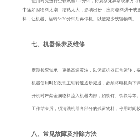
使用时先进行空载试验
1-2
分钟，待观察无异常现象方可
中途如因物料太潮，结粘太大，影响出粉，应将物料烘干或
料，让机器、运转
5~20
分钟后再停机。以便减少残留物料。
七、机器保养及维修
定期检查轴承，更换高速黄油，以保证机器正常运转，
机器使用时如发现主轴转速逐步减退，必须将电机向下
开机时严禁金属物料流入机器内部，如铁钉、铁块等等
工作结束后，须清洗机器各部分的残留物料，停用时间
八、常见故障及排除方法