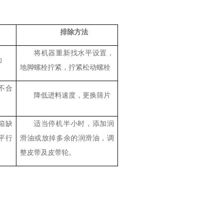
排除方法
将机器重新找水平设置，
动
地脚螺栓拧紧，拧紧松动螺栓
不合
降低进料速度，更换筛片
箱缺
适当停机半小时，添加润
平行
滑油或放掉多余的润滑油，调
整皮带及皮带轮。