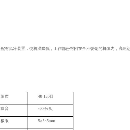
器配有风冷装置，使机温降低，工作部份封闭在全不锈钢的机体内，高速
碎细度
40-120
目
作噪音
≤
85
分贝
料极限
5
×
5
×
5mm