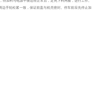
，待加料与电源平衡运转正常后，定死下料闸板，进行工作。
两边手轮松紧一致，保证前盖与机壳密封。停车前应先停止加