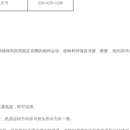
形尺寸
610
×
420
×
1200
动锤体和四周固定齿圈的相对运动，使物料经锤齿冲撞、磨擦，彼此间冲
接通电源，即可试用。
象，机器运转方向应与箭头所示方向一致。