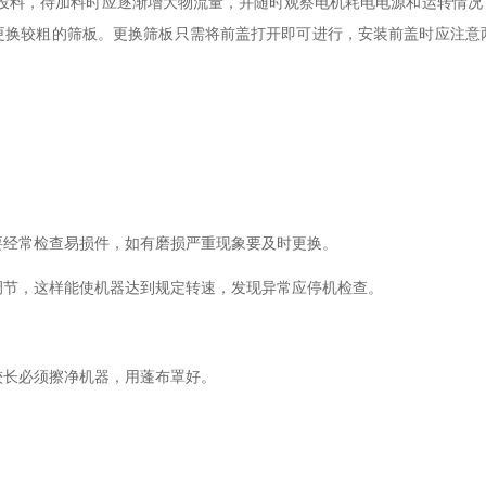
投料，待加料时应逐渐增大物流量，并随时观察电机耗电电源和运转情况
更换较粗的筛板。更换筛板只需将前盖打开即可进行，安装前盖时应注意
要经常检查易损件，如有磨损严重现象要及时更换。
调节，这样能使机器达到规定转速，发现异常应停机检查。
。
较长必须擦净机器，用蓬布罩好。