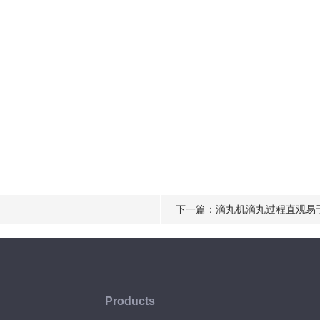
Kg
.6MPa
1-8孔
600（mm）
下一篇：
滴丸机滴丸过程直观易
Products