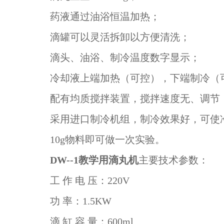
药液通过油浴恒温加热；
滴罐可以灵活拆卸以方便清洗；
滴头、油浴、制冷温度数字显示；
冷却液上端加热（可控），下端制冷（
配有均质搅拌装置，搅拌速度无、调节
采用进口制冷机组，制冷效果好，可使
10g物料即可做一次实验。
DW--1
教学用滴丸机
主要技术参数：
工 作 电 压：220V
功 率：1.5KW
滴 缸 容 量：60