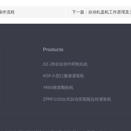
操作流程
下一篇：
自动轧盖机工作原理及
Products
DZ-2B全自动中药制丸机
KGF小型口服液灌装机
YK60摇摆颗粒机
ZPRF1/20台式自动安瓿瓶拉丝灌装机