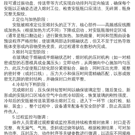
段可通过振动盘、传送带等方式实现自动排列与定向输送，确保每个
安瓿以正确姿态进入熔封工位。检查安瓿瓶口应清洁、无碎屑，瓶身
完整无裂纹。
2.定位与加热阶段：
安瓿被精准定位至熔封头的正下方。核心部件——高频感应线圈
或加热头（根据加热方式不同）下降或启动，对安瓿瓶颈特定区域
（通常是瓶口翻边处）进行聚焦加热。加热能量、时间和范围由设备
预设程序严格控制，使玻璃局部达到熔融状态，但又不至于过热导致
瓶体变形或内容物受热变质。此过程通常在数秒内完成。
3.熔封与定型阶段：
在玻璃处于熔融或半熔融状态时，熔封机的压封机构（如一对精
密成型的石墨模具或金属压头）立即动作，从两侧向中心施加均匀压
力。此压力促使瓶口软化部分紧密贴合、融合，同时压出光滑、规整
的密封脊（或封口线）。压力大小和保压时间需精确匹配，以形成致
密无孔隙的密封结构，并确保封口外观平整。
4.冷却与下料阶段：
完成熔封后，压头保持短暂时间以确保玻璃定型，随后复位。新
形成的安瓿封口区域在空气中自然冷却固化，恢复玻璃的刚性强度。
冷却后的安瓿被传送装置移出熔封工位，进入下一环节（如灯检、贴
标、装盒）。整个过程中，设备通常配备有安全防护罩，防止高温部
件伤人。
5.过程监控与微调：
操作人员需通过观察窗或监控系统持续检查熔封效果：封口是否
完整、有无漏气、气泡、歪斜或过烧等缺陷。根据检测结果，可对加
热功率、压封压力、动作时序等关键参数进行微调，以适应不同规格