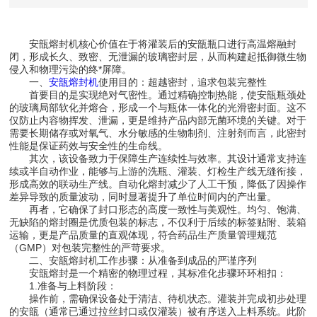
安瓿熔封机核心价值在于将灌装后的安瓿瓶口进行高温熔融封
闭，形成长久、致密、无泄漏的玻璃密封层，从而构建起抵御微生物
侵入和物理污染的终*屏障。
一、
安瓿熔封机
使用目的：超越密封，追求包装完整性
首要目的是实现绝对气密性。通过精确控制热能，使安瓿瓶颈处
的玻璃局部软化并熔合，形成一个与瓶体一体化的光滑密封面。这不
仅防止内容物挥发、泄漏，更是维持产品内部无菌环境的关键。对于
需要长期储存或对氧气、水分敏感的生物制剂、注射剂而言，此密封
性能是保证药效与安全性的生命线。
其次，该设备致力于保障生产连续性与效率。其设计通常支持连
续或半自动作业，能够与上游的洗瓶、灌装、灯检生产线无缝衔接，
形成高效的联动生产线。自动化熔封减少了人工干预，降低了因操作
差异导致的质量波动，同时显著提升了单位时间内的产出量。
再者，它确保了封口形态的高度一致性与美观性。均匀、饱满、
无缺陷的熔封圈是优质包装的标志，不仅利于后续的标签贴附、装箱
运输，更是产品质量的直观体现，符合药品生产质量管理规范
（GMP）对包装完整性的严苛要求。
二、安瓿熔封机工作步骤：从准备到成品的严谨序列
安瓿熔封是一个精密的物理过程，其标准化步骤环环相扣：
1.准备与上料阶段：
操作前，需确保设备处于清洁、待机状态。灌装并完成初步处理
的安瓿（通常已通过拉丝封口或仅灌装）被有序送入上料系统。此阶