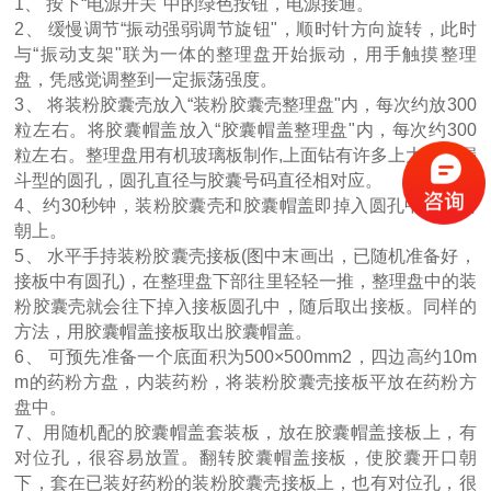
1、 按下“电源开关"中的绿色按钮，电源接通。
2、 缓慢调节“振动强弱调节旋钮"，顺时针方向旋转，此时
与“振动支架"联为一体的整理盘开始振动，用手触摸整理
盘，凭感觉调整到一定振荡强度。
3、 将装粉胶囊壳放入“装粉胶囊壳整理盘"内，每次约放300
粒左右。将胶囊帽盖放入“胶囊帽盖整理盘"内，每次约300
粒左右。整理盘用有机玻璃板制作,上面钻有许多上大下小漏
斗型的圆孔，圆孔直径与胶囊号码直径相对应。
4、约30秒钟，装粉胶囊壳和胶囊帽盖即掉入圆孔中，开口
朝上。
5、 水平手持装粉胶囊壳接板(图中末画出，已随机准备好，
接板中有圆孔)，在整理盘下部往里轻轻一推，整理盘中的装
粉胶囊壳就会往下掉入接板圆孔中，随后取出接板。同样的
方法，用胶囊帽盖接板取出胶囊帽盖。
6、 可预先准备一个底面积为500×500mm2，四边高约10m
m的药粉方盘，内装药粉，将装粉胶囊壳接板平放在药粉方
盘中。
7、用随机配的胶囊帽盖套装板，放在胶囊帽盖接板上，有
对位孔，很容易放置。翻转胶囊帽盖接板，使胶囊开口朝
下，套在已装好药粉的装粉胶囊壳接板上，也有对位孔，很