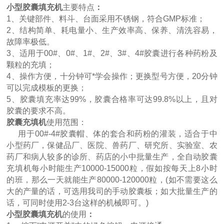
小型胶囊填充机
主要特点
：
1、关键部件、料斗、台面采用不锈钢，符合GMP标准；
2、结构简单、耗电量小、生产效率高、保养、清洗容易，
故障率极低。
3、适用于00#、0#、1#、2#、3#、4#胶囊进行各种药粉及
颗粒的充填；
4、操作方便，十分钟可*学会操作；更换型号方便，20分钟
可以完成模板的更换；
5、胶囊填充率达99%，胶囊合格率可达99.8%以上，且对
胶囊的要求不高。
胶囊充填机
使用范围：
用于00#-4#胶囊帽、体的套合和药粉的灌装，适合于中
小型药厂，保健品厂、医院、兽药厂、研究所、实验室、农
药厂和病人较多的诊所、药店的小中批量生产，全自动胶囊
充填机每小时能生产10000-15000粒，假如按每天上8小时
的班，那么一天就能生产80000-120000粒，(如不需要这么
大的产量的话，可选用我司的手动胶囊板；如大批量生产的
话，可同时使用2-3台这样的机械即可。)
小型胶囊填充机
的使用
：