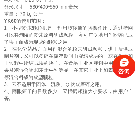
外形尺寸： 530*400*550 mm 毫米
重量： 70 kg 公斤
YK60
的使用范围
：
1、小型粉末颗粒机是一种用旋转筒的摇摆作用，通过筛网
可以将潮湿的粉未原料研成颗粒，亦可广泛地用作粉碎已压
了块子而成为现成的颗粒之用。
2、在化学药品方面用作混合的粉未研成颗粒，烘干后供压
制片剂，又可以粉碎在储存期间而凝结成块的，或在化学加
工过程中所结成块的块子。在食品工业区规划中用作处理糖
果及糖混合物和麦牙牛乳等品，在其它工业上如陶瓷、塑料
等混合料成为成型颗粒。
3、它不适用于固体、流质、浆状或磨碎之用。
4、网眼筛子的目数多少，应根据颗粒大小要求，由用户自
备。