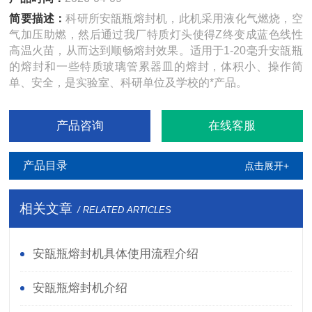
简要描述：
科研所安瓿瓶熔封机，此机采用液化气燃烧，空
气加压助燃，然后通过我厂特质灯头使得Z终变成蓝色线性
高温火苗，从而达到顺畅熔封效果。适用于1-20毫升安瓿瓶
的熔封和一些特质玻璃管累器皿的熔封，体积小、操作简
单、安全，是实验室、科研单位及学校的*产品。
产品咨询
在线客服
产品目录
点击展开+
相关文章
/ RELATED ARTICLES
安瓿瓶熔封机具体使用流程介绍
安瓿瓶熔封机介绍