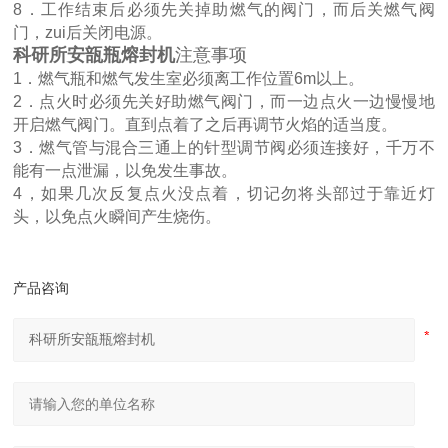
8．工作结束后必须先关掉助燃气的阀门，而后关燃气阀
门，zui后关闭电源。
科研所
安瓿瓶熔封机
注意事项
1
．燃气瓶和燃气发生室必须离工作位置
6m
以上。
2．点火时必须先关好助燃气阀门，而一边点火一边慢慢地
开启燃气阀门。直到点着了之后再调节火焰的适当度。
3．燃气管与混合三通上的针型调节阀必须连接好，千万不
能有一点泄漏，以免发生事故。
4，如果几次反复点火没点着，切记勿将头部过于靠近灯
头，以免点火瞬间产生烧伤。
产品咨询