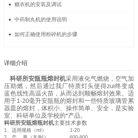
糖衣机的安装及调试
中药制丸机的使用说明
如何正确使用粉碎机的步骤
详细介绍
科研所安瓿瓶熔封机
采用液化气燃烧，空气加
压助燃，然后通过我厂特质灯头使得zui终变成
蓝色线性高温火苗，从而达到顺畅熔封效果。适
用于1-20毫升安瓿瓶的熔封和一些特质玻璃管累
器皿的熔封，体积小、操作简单、安全，是实验
室、科研单位及学校的*产品。
科研所
安瓿熔瓶封机
主要技术参数
1、适用规格（
ml
）
1-20
2、产 量（支/时） 600-800