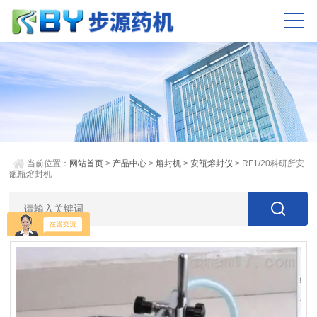
当前位置：
网站首页
>
产品中心
>
熔封机
>
安瓿熔封仪
> RF1/20科研所安
瓿瓶熔封机