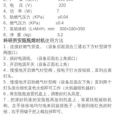
3、电 压（V） 220
4、功 率（W） 7
5、助燃气压力（KPa） ≥0.04
6、燃气压力（KPa） ≥0.4
7、装箱体积（L×M×H）mm 300×180×350
8、净 重（kg） 3.2
科研所
安瓿瓶熔封机
使用方法
1
．连接好燃气管道。（设备后面混合三通右下方针型调节
阀接口）
2．插好电源线。（设备后面右上角插口）
3．开启电源开关（设备正面右上角）
4．慢慢地开启燃气针型阀，按电子打火按钮就，直到点着
灯头。
5．慢慢地开启助燃气针型阀（设备后面左下角）直到两个
灯头发出细长蓝色火焰即可工作（火焰越细长越好）
6．将安瓿瓶放置托盘上，调整好灯头高度。
7．把灌好药液的安瓿瓶再放到托盘上，靠紧转瓶辅助机
构。左手徐徐地均匀地来回旋搓瓶子，等烧到锻红色的时
候，右手用镊子把上截拉掉即可。