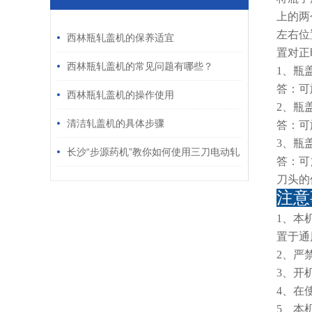
上的两
/ RELATED ARTICLES
左右位
西林瓶轧盖机的保养适宜
置对正
西林瓶轧盖机的常见问题有哪些？
1、瓶
答：可
西林瓶轧盖机的操作使用
2、瓶
清洁轧盖机的具体步骤
答：可
3、瓶
长沙“步源药机”教你如何使用三刀电动轧
答：可
刀头的
盖机
注意
1、本
置于通
2、严
3、开
4、在
5、本