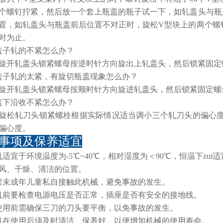
个螺钉拧紧，然后放一个套上瓶盖的瓶子试一下，如轧盖头与瓶
置，如轧盖头与瓶盖前后位置不对正时，旋松V型块上的两个螺
时为止。
盖子轧的不紧怎么办？
旋开轧盖头锁紧螺母按逆时针方向旋出上轧盖头，然后锁紧固定
盖子轧的太紧，有旋切瓶盖现象怎么办？
旋开轧盖头锁紧螺母按顺时针方向旋进轧盖头，然后锁紧固定螺
盖下沿收不紧怎么办？
旋松轧刀头锁紧螺栓根据实际情况适当调小三个轧刀头的偏心
偏心度。
事项及保养适宜
机适宜于环境温度为-5℃~40℃，相对湿度为＜90℃，恒温下zui
风、干燥、清洁的位置。
禁未成年儿童私自接触此机械，避免事故的发生。
机前要检查电源电压是否正常，插座是否有安全的接地线。
使用前需确保三刀的刀头要平衡，以免事故的发生。
机在使用后须及时清洁、保养好，以便增加机械的使用寿命。