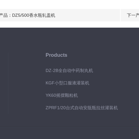
产品：
DZ5/500香水瓶轧盖机
下一
Products
DZ-2B全自动中药制丸机
KGF小型口服液灌装机
YK60摇摆颗粒机
ZPRF1/20台式自动安瓿瓶拉丝灌装机