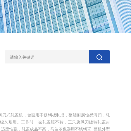
风刀式轧盖机，台面用不锈钢板制成，整洁耐腐蚀易清扫，轧
经久耐用。工作时，被轧盖瓶不转，三只旋风刀旋转轧盖封
适应性强，轧盖成品率高，马达罩也选用不锈钢罩 ,整机外型