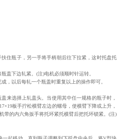
手扶住瓶子，另一手将手柄朝后往下拉紧，这时托盘托
瓶盖下边轧紧。(注)电机必须顺时针运转。
完成，以后每轧一个瓶盖时重复以上的操作即可。
同瓶盖来选择上轧盖头。当使用其中任一规格的瓶子时，
7×19板手拧松横臂左边的螺母，使横臂下降或上升，
机带的内六角扳手将托环紧托横臂后把托环锁紧。(注)
块一起移动，直到瓶子调整到下托盘中央后，将V型块