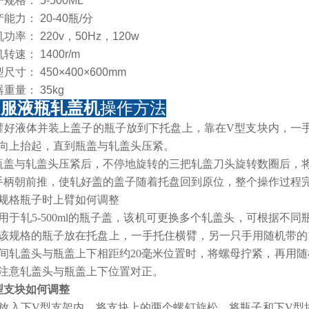
规格： 5-500ML
能力： 20-40瓶/分
功率： 220v，50Hz，120w
转速： 1400r/m
尺寸： 450×400×600mm
重量： 35kg
口服液瓶轧盖机
操作方法
灌好液体并装上盖子的瓶子放到下托盘上，靠在V型支块内，一
向上抬起，直到瓶盖与轧盖头压紧。
瓶盖与轧盖头压紧后，不停地旋转的三把轧盖刀头旋转数圈后，将
手柄朝前推，使轧好盖的盖子随着托盘回到原位，整个操作过程
规格瓶子时上臂如何调整
用于轧5-500ml的瓶子盖，该机可更换多个轧盖头，可根据不
该规格的瓶子放在托盘上，一手托住横臂，另一只手用随机带的1
间轧盖头与瓶盖上下相距约20毫米位置时，将螺母拧紧，再用随
注意轧盖头与瓶盖上下位置对正。
型支块如何调整
放入下V型支架内，将支块上的两个螺钉旋松，将瓶子和下V型