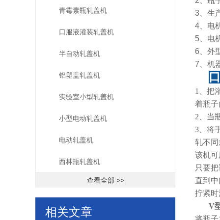
2、瓶子
青霉素瓶轧盖机
3、生产
4、电机
口服液灌装轧盖机
5、电机
6、外型
半自动轧盖机
7、机器
铝塑盖轧盖机
1、把
实验室小型轧盖机
着瓶子
2、当
小型电动轧盖机
3、将
电动轧盖机
轧不同
该机可
西林瓶轧盖机
只要把
查看全部 >>
直到中
拧紧时
V
相关文章
将瓶子