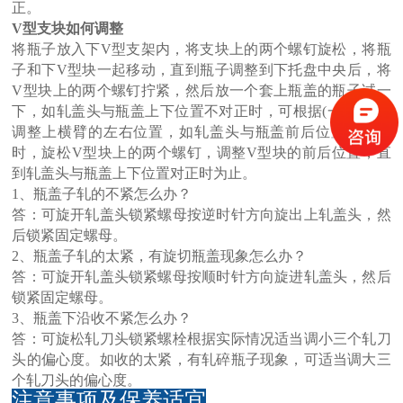
正。
V型支块如何调整
将瓶子放入下V型支架内，将支块上的两个螺钉旋松，将瓶
子和下V型块一起移动，直到瓶子调整到下托盘中央后，将
V型块上的两个螺钉拧紧，然后放一个套上瓶盖的瓶子试一
下，如轧盖头与瓶盖上下位置不对正时，可根据(一)所述，
调整上横臂的左右位置，如轧盖头与瓶盖前后位置不对正
时，旋松V型块上的两个螺钉，调整V型块的前后位置，直
到轧盖头与瓶盖上下位置对正时为止。
1、瓶盖子轧的不紧怎么办？
答：可旋开轧盖头锁紧螺母按逆时针方向旋出上轧盖头，然
后锁紧固定螺母。
2、瓶盖子轧的太紧，有旋切瓶盖现象怎么办？
答：可旋开轧盖头锁紧螺母按顺时针方向旋进轧盖头，然后
锁紧固定螺母。
3、瓶盖下沿收不紧怎么办？
答：可旋松轧刀头锁紧螺栓根据实际情况适当调小三个轧刀
头的偏心度。如收的太紧，有轧碎瓶子现象，可适当调大三
个轧刀头的偏心度。
注意事项及保养适宜