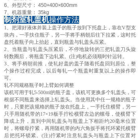
6、外型尺寸： 450×400×600mm
7、机器重量： 35kg
制剂室轧盖机
操作方法
1、把灌好液体并装上盖子的瓶子放到下托盘上，靠在V型支
块内，一手扶住瓶子，另一手将手柄朝后往下拉紧，这时托
盘托着瓶子向上抬起，直到瓶盖与轧盖头压紧。
2、当瓶盖与轧盖头压紧后，不停地旋转的三把轧盖刀头旋
转数圈后，将瓶盖下边轧紧。(注)电机必须顺时针运转。
3、将手柄朝前推，使轧好盖的盖子随着托盘回到原位，整
个操作过程完成，以后每轧一个瓶盖时重复以上的操作即
可。
轧不同规格瓶子时上臂如何调整
该机可用于轧5-500ml的瓶子盖，该机可更换多个轧盖头，可
根据不同瓶盖来选择上轧盖头。当使用其中任一规格的瓶子
时，只要把该规格的瓶子放在托盘上，一手托住横臂，另一
只手用随机带的17×19板手拧松横臂左边的螺母，使横臂下
降或上升，直到中间轧盖头与瓶盖上下相距约20毫米位置
时，将螺母拧紧，再用随机带的内六角扳手将托环紧托横臂
后把托环锁紧。(注)拧紧时注意轧盖头与瓶盖上下位置对