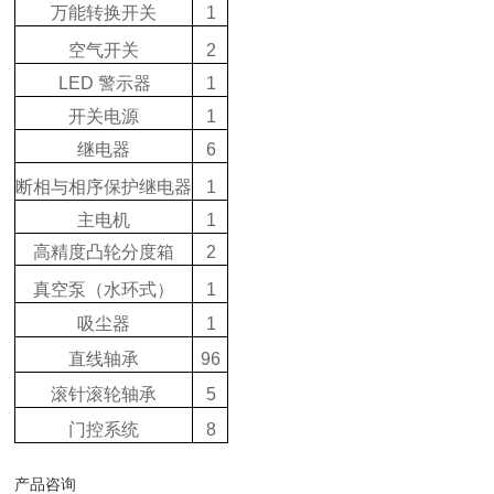
万能转换开关
1
空气开关
2
LED 警示器
1
开关电源
1
继电器
6
断相与相序保护继电器
1
主电机
1
高精度凸轮分度箱
2
真空泵（水环式）
1
吸尘器
1
直线轴承
96
滚针滚轮轴承
5
门控系统
8
产品咨询