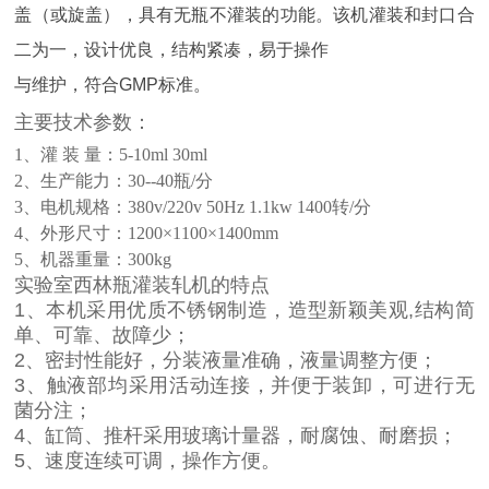
盖（或旋盖），具有无瓶不灌装的功能。该机灌装和封口合
二为一，设计优良，结构紧凑，易于操作
与维护，符合
GMP
标准。
主要技术参数：
1、灌 装 量：5-10ml 30ml
2、生产能力：30--40
瓶
/分
3、电机规格：380v/220v 50Hz 1.1kw 1400转/分
4、外形尺寸：1200×1100×1400mm
5、机器重量：300kg
实验室西林瓶灌装轧机的特点
1、本机采用优质不锈钢制造，造型新颖美观,结构简
单、可靠、故障少；
2、密封性能好，分装液量准确，液量调整方便；
3、触液部均采用活动连接，并便于装卸，可进行无
菌分注；
4、缸筒、推杆采用玻璃计量器，耐腐蚀、耐磨损；
5、速度连续可调，操作方便。