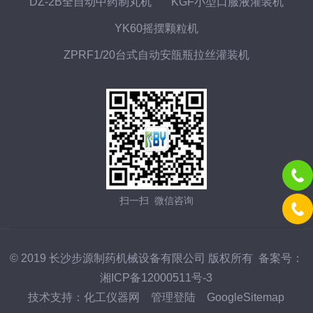
DZ-2B全自动中药制丸机
KGF小型口服液灌装机
YK60摇摆颗粒机
ZPRF1/20台式自动安瓿瓶拉丝灌装机
扫一扫 微信咨询
© 2019 长沙步源制药机械设备有限公司 版权所有 备案号：
湘ICP备12000511号-3
技术支持：
化工仪器网
管理登陆
GoogleSitemap