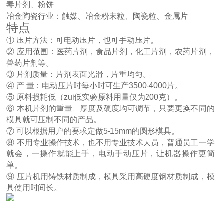
毒片剂、粉饼
冶金陶瓷行业：触媒、冶金粉末粒、陶瓷粒、金属片
特点
① 压片方法：可电动压片，也可手动压片。
② 应用范围：医药片剂，食品片剂，化工片剂，农药片剂，
兽药片剂等。
③ 片剂质量：片剂表面光滑，片重均匀。
④ 产 量：电动压片时每小时可生产3500-4000片。
⑤ 原料损耗低（zui低实验原料用量仅为200克）。
⑥ 本机片剂的重量、厚度及硬度均可调节，只要更换不同的
模具就可压制不同的产品。
⑦ 可以根据用户的要求定做5-15mm的圆形模具。
⑧ 不用专业操作技术，也不用专业技术人员，普通员工一学
就会，一操作就能上手，电动手动压片，让机器操作更简
单。
⑨ 压片机用铸铁材质制成，模具采用高硬度钢材质制成，模
具使用时间长。