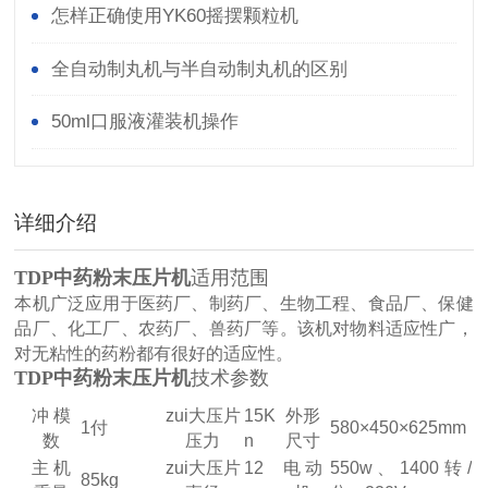
怎样正确使用YK60摇摆颗粒机
全自动制丸机与半自动制丸机的区别
50ml口服液灌装机操作
详细介绍
TDP
中药粉末压片机
适用范围
本机广泛应用于医药厂、制药厂、生物工程、食品厂、保健
品厂、化工厂、农药厂、兽药厂等。该机对物料适应性广，
对无粘性的药粉都有很好的适应性。
TDP
中药粉末压片机
技术参数
冲 模
zui大压片
15K
外形
1付
580×450×625mm
数
压力
n
尺寸
主 机
zui大压片
12
电 动
550w、1400转/
85kg