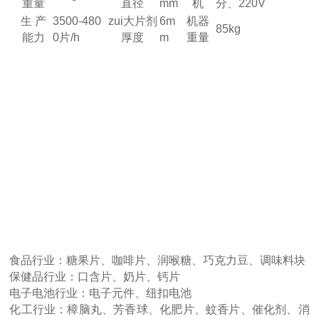
重量
直径
mm
机
分、220V
生 产
3500-480
zui大片剂
6m
机器
85kg
能力
0片/h
厚度
m
重量
食品行业：糖果片、咖啡片、润喉糖、巧克力豆、调味料块
保健品行业：口含片、奶片、钙片
电子电池行业：电子元件、纽扣电池
化工行业：樟脑丸、芳香球、化肥片、蚊香片、催化剂、消