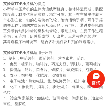
实验室TDP
压片机
的特点
小型单冲压片机的主件为流线型机身，整体铸造而成，装配
精度高，材质优良耐磨损，稳定可靠。其上有主轴串连着三
个心形凸轮，轴的右端装有飞轮，附有活动手柄，可作手摇
调整工作，轴的左端装有从动齿轮，有电机，通过皮带轮由
三角带传动到小齿轮至从动齿轮，带动主轴。主要工作过程
分为：A.充填；B.冲压成型；C.出片。三道程序连续进行，
其每道程序均可调节，适合各种元件及片剂的制造需求。
实验室TDP压片机
适用于压制
1、制药：中药片剂、西药片剂、营养素片、药丸
2、 食品：糖果片、咖啡片、巧克力豆、调味块、葡萄糖片
3、 保健品：钙片、口含片、蜂胶片、螺旋藻片、泡腾片
4、 农业：饲料块、化肥片、动物食粮
5、 电子电池：热敏电阻、集成电路元件、纽扣电池
6、 化工：催化剂、消毒片、驱蚊烟片、樟脑丸、粉饼、颜
色粒
7、 冶金陶瓷塑胶：触媒粒、玻璃粉粒、陶瓷粉粒、冶金粉
末粒、塑胶粒