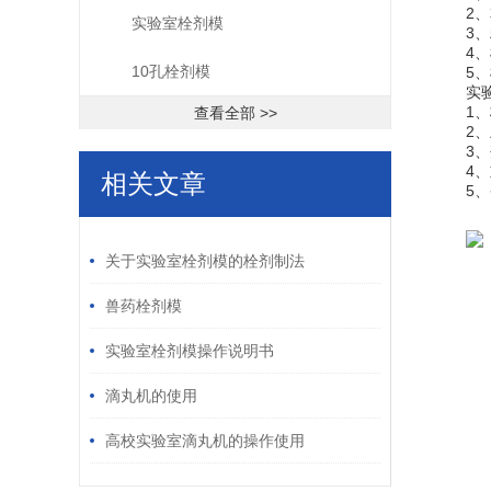
2、本
实验室栓剂模
3、精
4、模
10孔栓剂模
5、模
实验室
1、栓
查看全部 >>
2、上
3、剂量
4、重
相关文章
5、备
/ RELATED ARTICLES
关于实验室栓剂模的栓剂制法
兽药栓剂模
实验室栓剂模操作说明书
滴丸机的使用
高校实验室滴丸机的操作使用