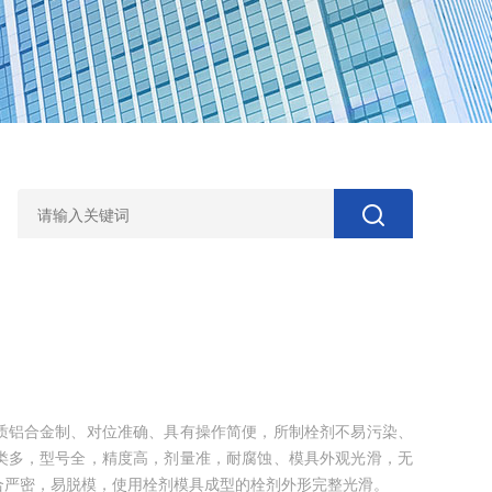
质铝合金制、对位准确、具有操作简便，所制栓剂不易污染、
类多，型号全，精度高，剂量准，耐腐蚀、模具外观光滑，无
合严密，易脱模，使用栓剂模具成型的栓剂外形完整光滑。