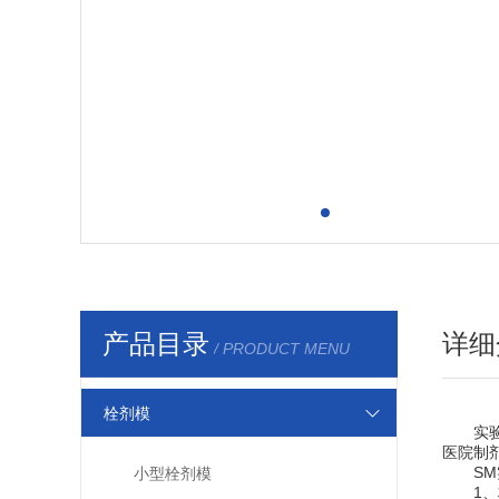
产品目录
详细
/ PRODUCT MENU
栓剂模
实验室
医院制
SM实
小型栓剂模
1、材