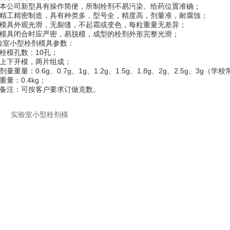
公司新型具有操作简便，所制栓剂不易污染、给药位置准确；
工精密制造，具有种类多，型号全，精度高，剂量准，耐腐蚀；
具外观光滑，无裂缝，不起霜或变色，每粒重量无差异；
具闭合时应严密，易脱模，成型的栓剂外形完整光滑；
小型栓剂模具参数：
模孔数：10孔；
下开模，两片组成；
重量：0.6g、0.7g、1g、1.2g、1.5g、1.8g、2g、2.5g、3g（学校
量：0.4kg；
注：可按客户要求订做克数。