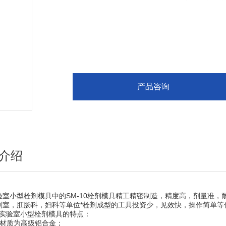
产品咨询
介绍
小型栓剂模具中的SM-10栓剂模具精工精密制造，精度高，剂量准，
剂室，肛肠科，妇科等单位*栓剂成型的工具投资少，见效快，操作简单等
验室小型栓剂模具的特点：
质为高级铝合金；