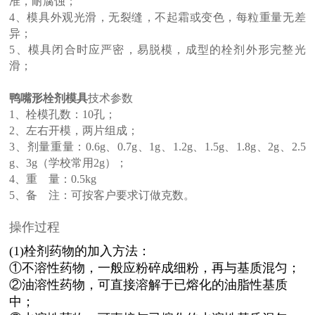
准，耐腐蚀；
4、模具外观光滑，无裂缝，不起霜或变色，每粒重量无差
异；
5、模具闭合时应严密，易脱模，成型的栓剂外形完整光
滑；
鸭嘴形栓剂模
具
技术参数
1、栓模孔数：10孔；
2、左右开模，两片组成；
3、剂量重量：0.6g、0.7g、1g、1.2g、1.5g、1.8g、2g、2.5
g、3g（学校常用2g）；
4、重 量：0.5kg
5、备 注：可按客户要求订做克数。
操作过程
(1)栓剂药物的加入方法：
①不溶性药物，一般应粉碎成细粉，再与基质混匀；
②油溶性药物，可直接溶解于已熔化的油脂性基质
中；