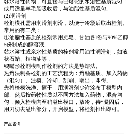
③水溶性药物，可直接与已熔化的水溶性基质混匀；
或用适量羊毛脂吸收后，与油脂性基质混匀。
(2)润滑剂：
栓剂模孔需用润滑剂润滑，以便于冷凝后取出栓剂。
常用的有二类：
①油脂性基质的栓剂常用肥皂、甘油各l份与90%乙醇
5份制成的醇溶液。
②水溶性或亲水性基质的栓剂常用油性润滑剂，如液
状石蜡、植物油等 。
鸭嘴形栓剂模制作栓剂的方法是热熔法。
热熔法制备栓剂的工艺流程为：熔融基质、加入药物
（混匀）、注模、冷却、刮削、取出，即得。
先将栓模洗净、擦干，用润滑剂少许涂布于模型内
部。然后按药物性质以不同方法加入药物，混合均
匀，倾入栓模内至稍溢出模口，放冷，待*凝固后，
用刀切去溢出部分，开启模型，将栓剂推出即可。
产品咨询