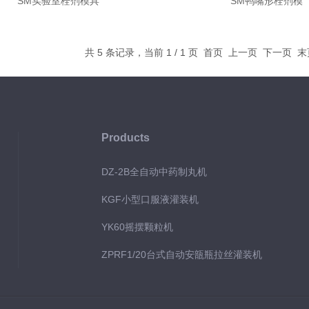
SM实验室栓剂模具
SM鸭嘴形栓剂模
共 5 条记录，当前 1 / 1 页 首页 上一页 下一页 
Products
DZ-2B全自动中药制丸机
KGF小型口服液灌装机
YK60摇摆颗粒机
ZPRF1/20台式自动安瓿瓶拉丝灌装机