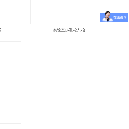
模
实验室多孔栓剂模