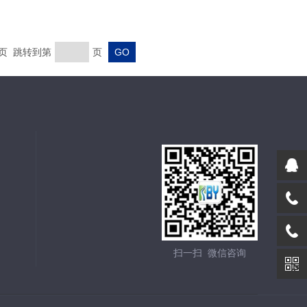
末页 跳转到第
页
扫一扫 微信咨询