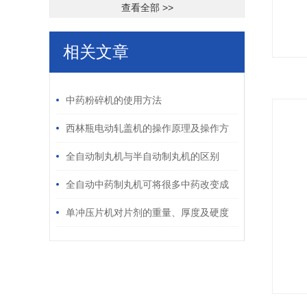
查看全部 >>
相关文章
/ RELATED ARTICLES
中药粉碎机的使用方法
西林瓶电动轧盖机的操作原理及操作方
法
全自动制丸机与半自动制丸机的区别
全自动中药制丸机可将很多中药改变成
为方便人们服用的方式
单冲压片机对片剂的重量、厚度及硬度
均可调节