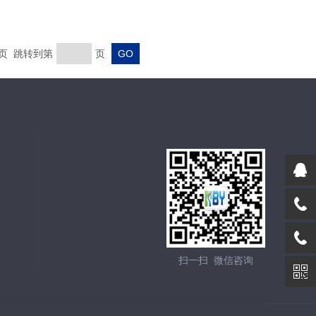
末页 跳转到第
页
扫一扫 微信咨询