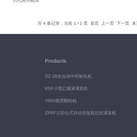
10孔栓剂模具
共 4 条记录，当前 1 / 1 页 首页 上一页 下一页 
Products
DZ-2B全自动中药制丸机
KGF小型口服液灌装机
YK60摇摆颗粒机
ZPRF1/20台式自动安瓿瓶拉丝灌装机