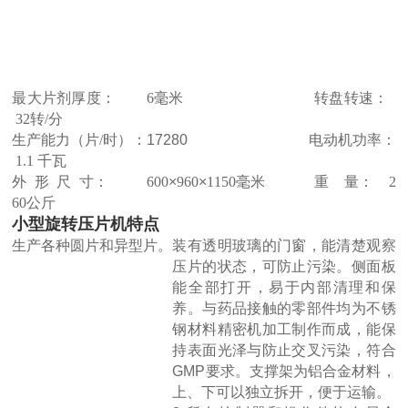
1
5
最大片剂厚度：
6
毫米 转盘转速：
32
转
/
分
生产能力（片
/
时）：17280 电动机功率：
1.1
千瓦
外 形 尺 寸：
600
×
960
×
1150
毫米 重 量：
2
60
公斤
小型旋转压片机
特点
生产各种圆片和异型片。
装有透明玻璃的门窗，能清楚观察
压片的状态，可防止污染。侧面板
能全部打开，易于内部清理和保
养。与药品接触的零部件均为不锈
钢材料精密机加工制作而成，能保
持表面光泽与防止交叉污染，符合
GMP要求。支撑架为铝合金材料，
上、下可以独立拆开，便于运输。